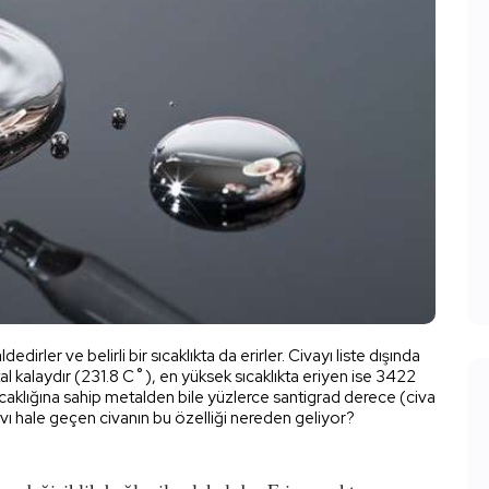
dirler ve belirli bir sıcaklıkta da erirler. Civayı liste dışında
al kalaydır (231.8 C˚), en yüksek sıcaklıkta eriyen ise 3422
ıcaklığına sahip metalden bile yüzlerce santigrad derece (civa
ıvı hale geçen civanın bu özelliği nereden geliyor?