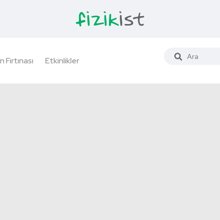
n Fırtınası
Etkinlikler