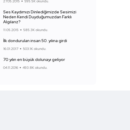
27.05.2015
595.5K okundu.
Ses Kaydımızı Dinlediğimizde Sesimizi
Neden Kendi Duyduğumuzdan Farklı
Algılarız?
11.05.2015
585.3K okundu.
İlk dondurulan insan 50. yılına girdi
16.01.2017
503.1K okundu.
70 yılın en büyük dolunayı geliyor
04.11.2016
493.8K okundu.