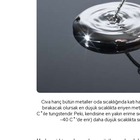
Civa hariç bütün metaller oda sıcaklığında katı halde
bırakacak olursak en düşük sıcaklıkta eriyen met
C˚ile tungstendir. Peki, kendisine en yakın erime s
-40 C˚’de erir) daha düşük sıcaklıkta s