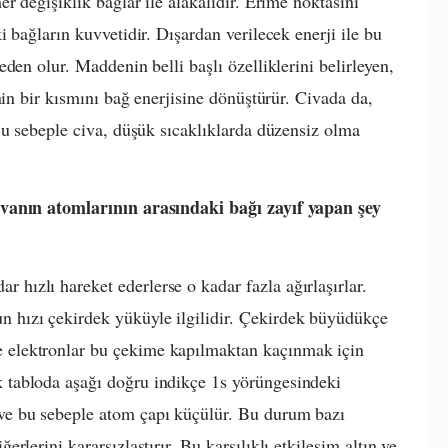
r değişiklik bağlar ile alakalıdır. Erime noktasını
 bağların kuvvetidir. Dışardan verilecek enerji ile bu
den olur. Maddenin belli başlı özelliklerini belirleyen,
nin bir kısmını bağ enerjisine dönüştürür. Civada da,
Bu sebeple civa, düşük sıcaklıklarda düzensiz olma
ivanın atomlarının arasındaki bağı zayıf yapan şey
r hızlı hareket ederlerse o kadar fazla ağırlaşırlar.
un hızı çekirdek yüküyle ilgilidir. Çekirdek büyüdükçe
ve elektronlar bu çekime kapılmaktan kaçınmak için
ik tabloda aşağı doğru indikçe 1s yörüngesindeki
r ve bu sebeple atom çapı küçülür. Bu durum bazı
iğerlerini kararsızlaştırır. Bu karşılıklı etkileşim altın ve