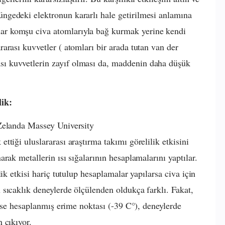
rüngedeki elektronun kararlı hale getirilmesi anlamına
nlar komşu civa atomlarıyla bağ kurmak yerine kendi
lararası kuvvetler ( atomları bir arada tutan van der
rası kuvvetlerin zayıf olması da, maddenin daha düşük
lik:
Zelanda Massey University
tiği uluslararası araştırma takımı görelilik etkisini
rak metallerin ısı sığalarının hesaplamalarını yaptılar.
ik etkisi hariç tutulup hesaplamalar yapılarsa civa için
sıcaklık deneylerde ölçülenden oldukça farklı. Fakat,
irse hesaplanmış erime noktası (-39 C°), deneylerde
 çıkıyor.