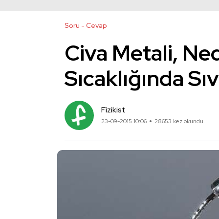
Soru - Cevap
Civa Metali, N
Sıcaklığında Sıv
Fizikist
23-09-2015 10:06
28653 kez okundu.