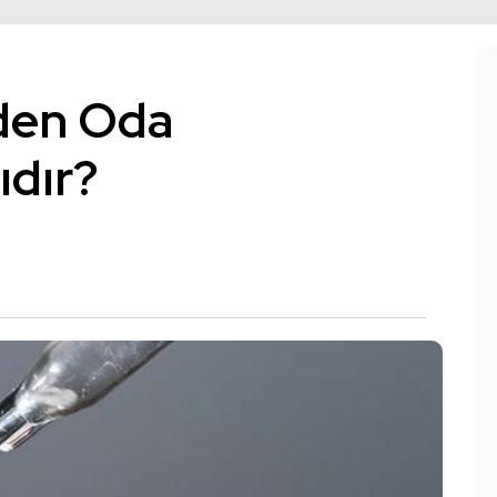
eden Oda
ıdır?