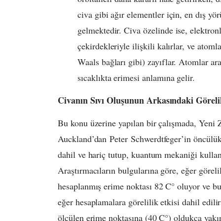
civa gibi ağır elementler için, en dış yö
gelmektedir. Civa özelinde ise, elektro
çekirdekleriyle ilişkili kalırlar, ve atom
Waals bağları gibi) zayıflar. Atomlar a
sıcaklıkta erimesi anlamına gelir.
Civanın Sıvı Oluşunun Arkasındaki Göreli
Bu konu üzerine yapılan bir çalışmada, Yeni 
Auckland’dan Peter Schwerdtfeger’in öncülük et
dahil ve hariç tutup, kuantum mekaniği kullana
Araştırmacıların bulgularına göre, eğer görelil
hesaplanmış erime noktası 82 C° oluyor ve bu 
eğer hesaplamalara görelilik etkisi dahil edil
ölçülen erime noktasına (40 C°) oldukça yakın