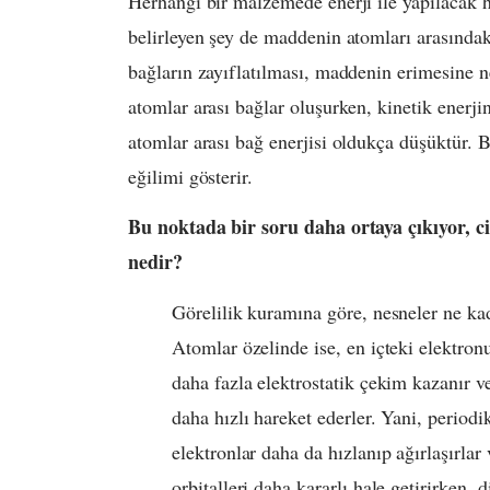
Herhangi bir malzemede enerji ile yapılacak he
belirleyen şey de maddenin atomları arasındaki
bağların zayıflatılması, maddenin erimesine ne
atomlar arası bağlar oluşurken, kinetik enerji
atomlar arası bağ enerjisi oldukça düşüktür. 
eğilimi gösterir.
Bu noktada bir soru daha ortaya çıkıyor, c
nedir?
Görelilik kuramına göre, nesneler ne kada
Atomlar özelinde ise, en içteki elektron
daha fazla elektrostatik çekim kazanır 
daha hızlı hareket ederler. Yani, period
elektronlar daha da hızlanıp ağırlaşırla
orbitalleri daha kararlı hale getirirken, d