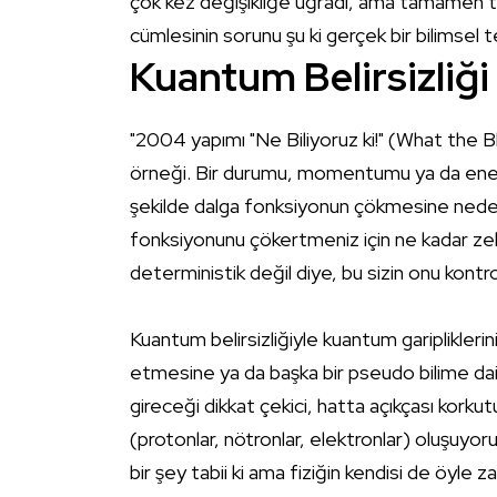
çok kez değişikliğe uğradı, ama tamamen t
cümlesinin sorunu şu ki gerçek bir bilimsel 
Kuantum Belirsizliği
"2004 yapımı "Ne Biliyoruz ki!" (What the
örneği. Bir durumu, momentumu ya da enerj
şekilde dalga fonksiyonun çökmesine neden o
fonksiyonunu çökertmeniz için ne kadar zek
deterministik değil diye, bu sizin onu kontr
Kuantum belirsizliğiyle kuantum garipliklerini
etmesine ya da başka bir pseudo bilime dair f
gireceği dikkat çekici, hatta açıkçası kork
(protonlar, nötronlar, elektronlar) oluşuyor
bir şey tabii ki ama fiziğin kendisi de öyle z