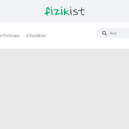
n Fırtınası
Etkinlikler