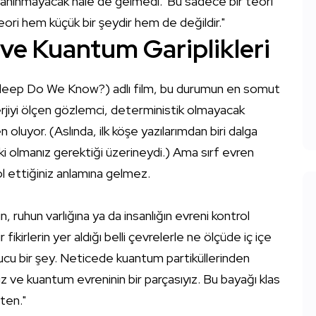
anınmayacak hale de gelmedi. 'Bu sadece bir teori'
teori hem küçük bir şeydir hem de değildir."
 ve Kuantum Gariplikleri
 Bleep Do We Know?) adlı film, bu durumun en somut
iyi ölçen gözlemci, deterministik olmayacak
luyor. (Aslında, ilk köşe yazılarımdan biri dalga
i olmanız gerektiği üzerineydi.) Ama sırf evren
ol ettiğiniz anlamına gelmez.
n, ruhun varlığına ya da insanlığın evreni kontrol
ikirlerin yer aldığı belli çevrelerle ne ölçüde iç içe
utucu bir şey. Neticede kuantum partiküllerinden
uz ve kuantum evreninin bir parçasıyız. Bu bayağı klas
aten."