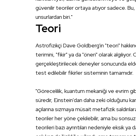
güvenilir teoriler ortaya atıyor sadece. Bu, bi
unsurlardan biri."
Teori
Astrofizikçi
Dave Goldberg
'in "teori" hakkı
terimini, "fikir" ya da "öneri" olarak algılıyor.
gerçekleştirilecek deneyler sonucunda elde 
test edilebilir fikirler sisteminin tamamıdır.
"Görecelilik, kuantum mekaniği ve evrim gibi 
süredir, Einstein'dan daha zeki olduğunu ka
açılarına sızmaya müsait metafizik saldırıla
teoriler her yöne çekilebilir, ama bu sonsu
teorileri bazı ayrıntıları nedeniyle eksik ya da