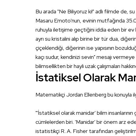
Bu arada "Ne Biliyoruz ki!" adlı filmde de, su 
Masaru Emoto'nun, evinin mutfağında 35.000
ruhuyla iletişime geçtiğini iddia eden bir e
ayrı su kristalini alıp birine bir tür dua, diğ
çiçeklendiği, diğerinin ise yapısının bozu
kaçı sudur, kendinizi sevin" mesajı vermeye 
bilimsellikten bir hayli uzak çalışmaları hakk
İstatiksel Olarak Ma
Matematikçi
Jordan Ellenberg
bu konuyla ilg
"'İstatiksel olarak manidar' bilim insanların
cümlelerden biri. 'Manidar' bir önem arz eder
istatistikçi R. A. Fisher tarafından gelişti