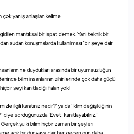
n çok yanlış anlaşılan kelime.
a gidilen mantıksal bir ispat demek. Yani teknik bir
dan sudan konuşmalarda kullanılması "bir şeye dair
, insanların ne duydukları arasında bir uyumsuzluğun
enince bilim insanlarının zihinlerinde çok daha güçlü
içbir şeyi kanıtladığı falan yok!
e ilgili kanıtınız nedir?' ya da 'İklim değişikliğinin
?' diye sorduğunuzda 'Evet, kanıtlayabiliriz,'
çek şu ki bilim hiçbir zaman bir şeyleri
ime açık bir dünyaya dair her geçen gün daha