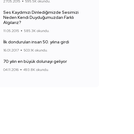
27.05.2015
595.5K okundu.
Ses Kaydımızı Dinlediğimizde Sesimizi
Neden Kendi Duyduğumuzdan Farklı
Algılarız?
11.05.2015
585.3K okundu.
İlk dondurulan insan 50. yılına girdi
16.01.2017
503.1K okundu.
70 yılın en büyük dolunayı geliyor
04.11.2016
493.8K okundu.