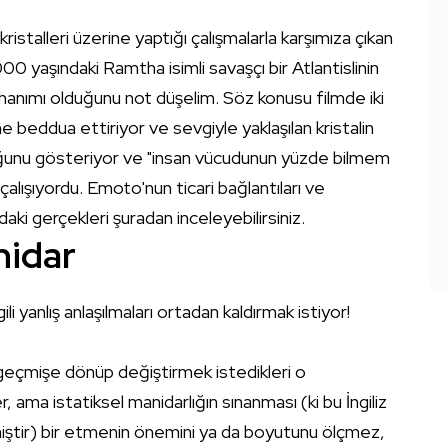
kristalleri üzerine yaptığı çalışmalarla karşımıza çıkan
 yaşındaki Ramtha isimli savaşçı bir Atlantislinin
v hanımı olduğunu not düşelim. Söz konusu filmde iki
erine beddua ettiriyor ve sevgiyle yaklaşılan kristalin
lduğunu gösteriyor ve "insan vücudunun yüzde bilmem
çalışıyordu. Emoto'nun ticari bağlantıları ve
ındaki gerçekleri
şuradan
inceleyebilirsiniz.
nidar
ili yanlış anlaşılmaları ortadan kaldırmak istiyor!
ın geçmişe dönüp değiştirmek istedikleri o
, ama istatiksel manidarlığın sınanması (ki bu İngiliz
rilmiştir) bir etmenin önemini ya da boyutunu ölçmez,