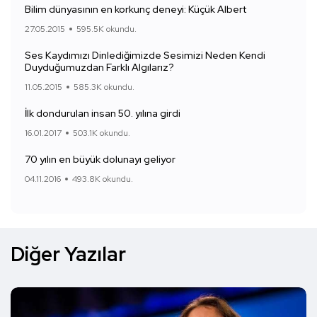
Bilim dünyasının en korkunç deneyi: Küçük Albert
27.05.2015
595.5K okundu.
Ses Kaydımızı Dinlediğimizde Sesimizi Neden Kendi
Duyduğumuzdan Farklı Algılarız?
11.05.2015
585.3K okundu.
İlk dondurulan insan 50. yılına girdi
16.01.2017
503.1K okundu.
70 yılın en büyük dolunayı geliyor
04.11.2016
493.8K okundu.
Diğer Yazılar