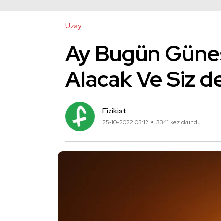
Uzay
Ay Bugün Güneşt
Alacak Ve Siz de 
Fizikist
25-10-2022 05:12
3341 kez okundu.