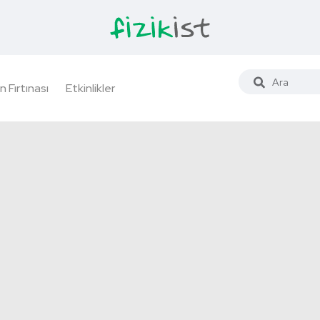
n Fırtınası
Etkinlikler