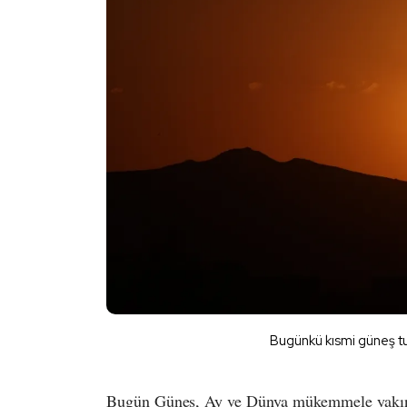
Bugünkü kısmi güneş tu
Bugün Güneş, Ay ve Dünya mükemmele yakın b