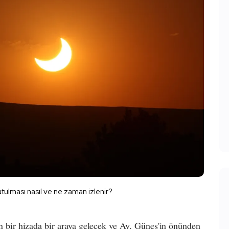
tulması nasıl ve ne zaman izlenir?
ir hizada bir araya gelecek ve Ay, Güneş'in önünden