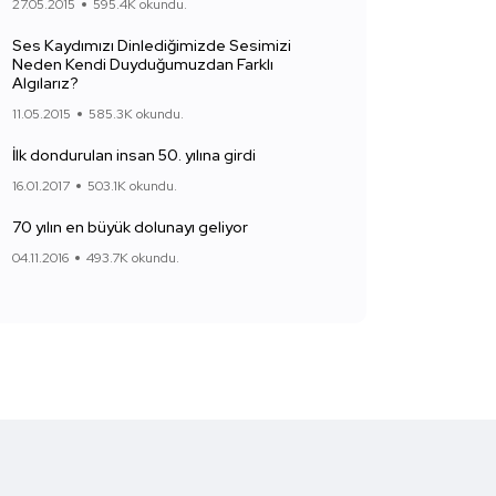
27.05.2015
595.4K okundu.
Ses Kaydımızı Dinlediğimizde Sesimizi
Neden Kendi Duyduğumuzdan Farklı
Algılarız?
11.05.2015
585.3K okundu.
İlk dondurulan insan 50. yılına girdi
16.01.2017
503.1K okundu.
70 yılın en büyük dolunayı geliyor
04.11.2016
493.7K okundu.