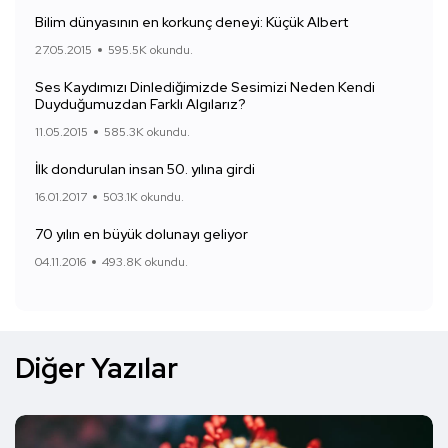
Bilim dünyasının en korkunç deneyi: Küçük Albert
27.05.2015
595.5K okundu.
Ses Kaydımızı Dinlediğimizde Sesimizi Neden Kendi
Duyduğumuzdan Farklı Algılarız?
11.05.2015
585.3K okundu.
İlk dondurulan insan 50. yılına girdi
16.01.2017
503.1K okundu.
70 yılın en büyük dolunayı geliyor
04.11.2016
493.8K okundu.
Diğer Yazılar