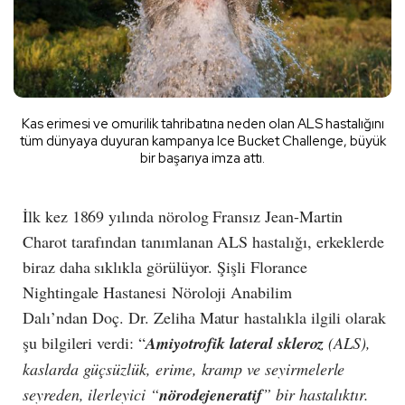
Kas erimesi ve omurilik tahribatına neden olan ALS hastalığını
tüm dünyaya duyuran kampanya Ice Bucket Challenge, büyük
bir başarıya imza attı.
İlk kez 1869 yılında nörolog Fransız Jean-Martin
Charot tarafından tanımlanan ALS hastalığı, erkeklerde
biraz daha sıklıkla görülüyor. Şişli Florance
Nightingale Hastanesi Nöroloji Anabilim
Dalı’ndan Doç. Dr. Zeliha Matur hastalıkla ilgili olarak
şu bilgileri verdi: “
Amiyotrofik lateral skleroz
(ALS),
kaslarda güçsüzlük, erime, kramp ve seyirmelerle
seyreden, ilerleyici “
nörodejeneratif
” bir hastalıktır.