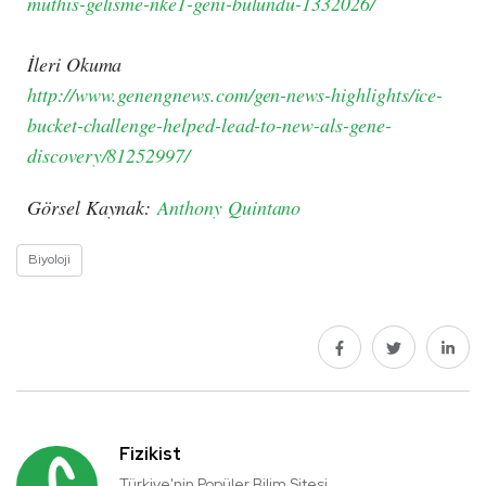
muthis-gelisme-nke1-geni-bulundu-1332026/
İleri Okuma
http://www.genengnews.com/gen-news-highlights/ice-
bucket-challenge-helped-lead-to-new-als-gene-
discovery/81252997/
Görsel Kaynak:
Anthony Quintano
Biyoloji
Fizikist
Türkiye'nin Popüler Bilim Sitesi