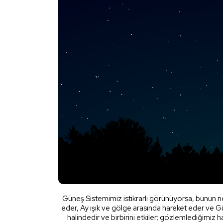
Güneş Sistemimiz istikrarlı görünüyorsa, bunun 
eder, Ay ışık ve gölge arasında hareket eder ve 
halindedir ve birbirini etkiler; gözlemlediğimiz 