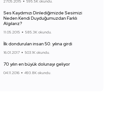
27.05.2015
595.5K okundu.
Ses Kaydımızı Dinlediğimizde Sesimizi
Neden Kendi Duyduğumuzdan Farklı
Algılarız?
11.05.2015
585.3K okundu.
İlk dondurulan insan 50. yılına girdi
16.01.2017
503.1K okundu.
70 yılın en büyük dolunayı geliyor
04.11.2016
493.8K okundu.