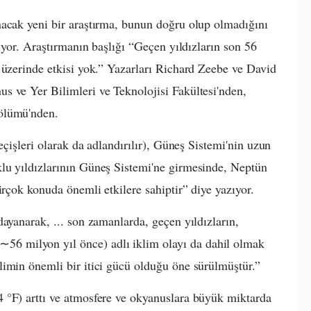
nacak yeni bir araştırma, bunun doğru olup olmadığını
liyor. Araştırmanın başlığı “Geçen yıldızların son 56
 üzerinde etkisi yok.” Yazarları Richard Zeebe ve David
s ve Yer Bilimleri ve Teknolojisi Fakültesi'nden,
ölümü'nden.
eçişleri olarak da adlandırılır), Güneş Sistemi'nin uzun
lu yıldızlarının Güneş Sistemi'ne girmesinde, Neptün
irçok konuda önemli etkilere sahiptir” diye yazıyor.
ayanarak, ... son zamanlarda, geçen yıldızların,
 milyon yıl önce) adlı iklim olayı da dahil olmak
imin önemli bir itici gücü olduğu öne sürülmüştür.”
 °F) arttı ve atmosfere ve okyanuslara büyük miktarda