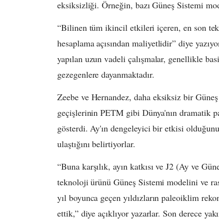
eksiksizliği. Örneğin, bazı Güneş Sistemi mode
“Bilinen tüm ikincil etkileri içeren, en son t
hesaplama açısından maliyetlidir” diye yazıy
yapılan uzun vadeli çalışmalar, genellikle bas
gezegenlere dayanmaktadır.
Zeebe ve Hernandez, daha eksiksiz bir Güneş 
geçişlerinin PETM gibi Dünya'nın dramatik pal
gösterdi. Ay'ın dengeleyici bir etkisi olduğun
ulaştığını belirtiyorlar.
“Buna karşılık, ayın katkısı ve J2 (Ay ve Gün
teknoloji ürünü Güneş Sistemi modelini ve ras
yıl boyunca geçen yıldızların paleoiklim rekon
ettik,” diye açıklıyor yazarlar. Son derece yak