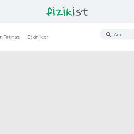
n Fırtınası
Etkinlikler