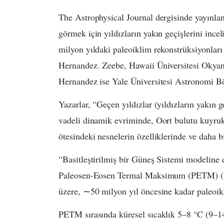
The Astrophysical Journal dergisinde yayınla
görmek için yıldızların yakın geçişlerini ince
milyon yıldaki paleoiklim rekonstrüksiyonları
Hernandez. Zeebe, Hawaii Üniversitesi Okyanu
Hernandez ise Yale Üniversitesi Astronomi B
Yazarlar, “Geçen yıldızlar (yıldızların yakın g
vadeli dinamik evriminde, Oort bulutu kuyruk
ötesindeki nesnelerin özelliklerinde ve daha b
“Basitleştirilmiş bir Güneş Sistemi modeline d
Paleosen-Eosen Termal Maksimum (PETM) (∼56
üzere, ∼50 milyon yıl öncesine kadar paleoikl
PETM sırasında küresel sıcaklık 5–8 °C (9–14