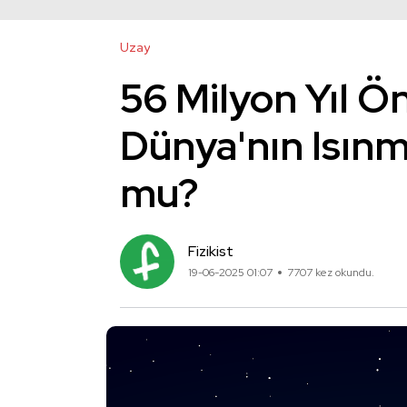
Uzay
56 Milyon Yıl Ö
Dünya'nın Isın
mu?
Fizikist
19-06-2025 01:07
7707 kez okundu.