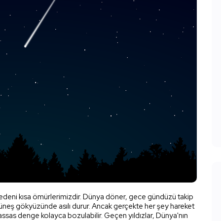
nedeni kısa ömürlerimizdir. Dünya döner, gece gündüzü takip
Güneş gökyüzünde asılı durur. Ancak gerçekte her şey hareket
hassas denge kolayca bozulabilir. Geçen yıldızlar, Dünya'nın