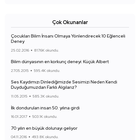
Çok Okunanlar
Çocukları Bilim İnsanı Olmaya Yönlendirecek 10 Eğlenceli
Deney
25.02.2016
817.6K okundu.
Bilim dünyasının en korkunç deneyi: Küçük Albert
27.05.2015
595.4K okundu.
Ses Kaydımızı Dinlediğimizde Sesimizi Neden Kendi
Duyduğumuzdan Farklı Algılarız?
11.05.2015
585.3K okundu.
İlk dondurulan insan 50. yılına girdi
16.01.2017
503.1K okundu.
70 yılın en büyük dolunayı geliyor
04.11.2016
493.8K okundu.