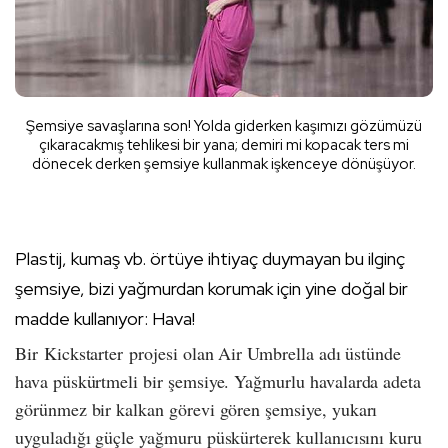
Şemsiye savaşlarına son! Yolda giderken kaşımızı gözümüzü
çıkaracakmış tehlikesi bir yana; demiri mi kopacak ters mi
dönecek derken şemsiye kullanmak işkenceye dönüşüyor.
Plastij, kumaş vb. örtüye ihtiyaç duymayan bu ilginç
şemsiye, bizi yağmurdan korumak için yine doğal bir
madde kullanıyor: Hava!
Bir
Kickstarter
projesi olan Air Umbrella adı üstünde
hava püskürtmeli bir şemsiye. Yağmurlu havalarda adeta
görünmez bir kalkan görevi gören şemsiye, yukarı
uyguladığı güçle yağmuru püskürterek kullanıcısını kuru