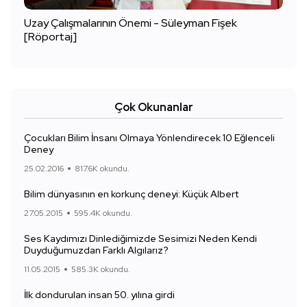
Uzay Çalışmalarının Önemi - Süleyman Fişek
[Röportaj]
Çok Okunanlar
Çocukları Bilim İnsanı Olmaya Yönlendirecek 10 Eğlenceli
Deney
25.02.2016
817.6K okundu.
Bilim dünyasının en korkunç deneyi: Küçük Albert
27.05.2015
595.4K okundu.
Ses Kaydımızı Dinlediğimizde Sesimizi Neden Kendi
Duyduğumuzdan Farklı Algılarız?
11.05.2015
585.3K okundu.
İlk dondurulan insan 50. yılına girdi