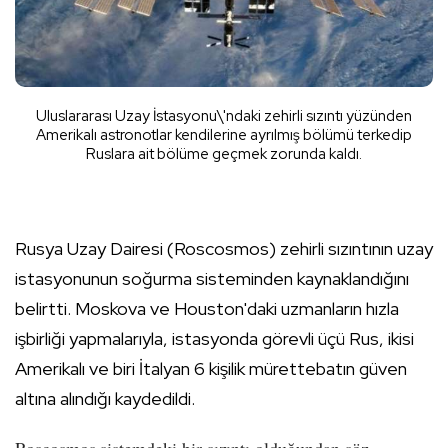
Uluslararası Uzay İstasyonu\'ndaki zehirli sızıntı yüzünden
Amerikalı astronotlar kendilerine ayrılmış bölümü terkedip
Ruslara ait bölüme geçmek zorunda kaldı.
Rusya Uzay Dairesi (Roscosmos) zehirli sızıntının uzay
istasyonunun soğurma sisteminden kaynaklandığını
belirtti. Moskova ve Houston'daki uzmanların hızla
işbirliği yapmalarıyla, istasyonda görevli üçü Rus, ikisi
Amerikalı ve biri İtalyan 6 kişilik mürettebatın güven
altına alındığı kaydedildi.
Roscosmos sistemdeki bir sızıntı olduğundan söz