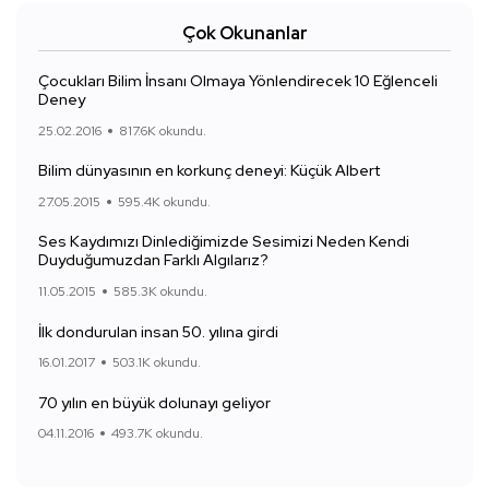
Çok Okunanlar
Çocukları Bilim İnsanı Olmaya Yönlendirecek 10 Eğlenceli
Deney
25.02.2016
817.6K okundu.
Bilim dünyasının en korkunç deneyi: Küçük Albert
27.05.2015
595.4K okundu.
Ses Kaydımızı Dinlediğimizde Sesimizi Neden Kendi
Duyduğumuzdan Farklı Algılarız?
11.05.2015
585.3K okundu.
İlk dondurulan insan 50. yılına girdi
16.01.2017
503.1K okundu.
70 yılın en büyük dolunayı geliyor
04.11.2016
493.7K okundu.