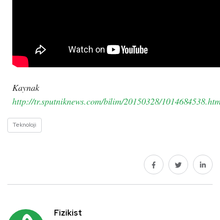
Kaynak
http://tr.sputniknews.com/bilim/20150328/1014684538.h
Teknoloji
Fizikist