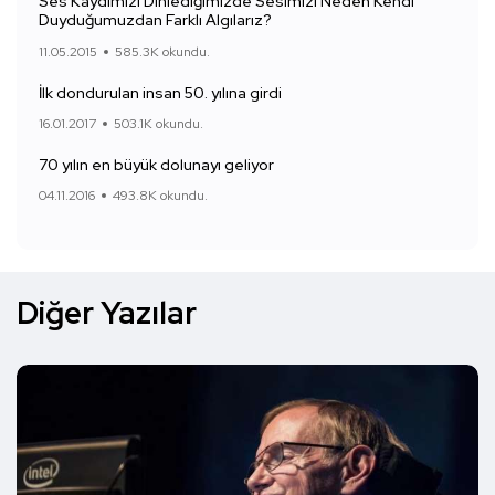
Ses Kaydımızı Dinlediğimizde Sesimizi Neden Kendi
Duyduğumuzdan Farklı Algılarız?
11.05.2015
585.3K okundu.
İlk dondurulan insan 50. yılına girdi
16.01.2017
503.1K okundu.
70 yılın en büyük dolunayı geliyor
04.11.2016
493.8K okundu.
Diğer Yazılar