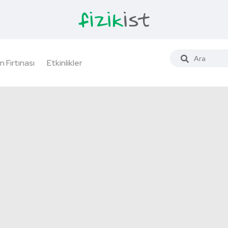
n Fırtınası
Etkinlikler