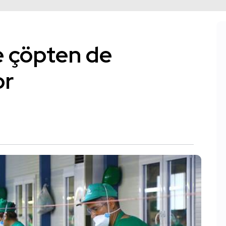
e çöpten de
or