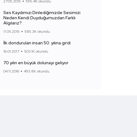
27.05.2015
595.4K okundu.
Ses Kaydımızı Dinlediğimizde Sesimizi
Neden Kendi Duyduğumuzdan Farklı
Algılarız?
11.05.2015
585.3K okundu.
İlk dondurulan insan 50. yılına girdi
16.01.2017
503.1K okundu.
70 yılın en büyük dolunayı geliyor
04.11.2016
493.8K okundu.