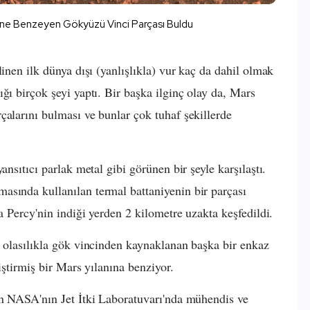
sine Benzeyen Gökyüzü Vinci Parçası Buldu
linen ilk dünya dışı (yanlışlıkla) vur kaç da dahil olmak
ğı birçok şeyi yaptı. Bir başka ilginç olay da, Mars
çalarını bulması ve bunlar çok tuhaf şekillerde
ansıtıcı parlak metal gibi görünen bir şeyle karşılaştı.
asında kullanılan termal battaniyenin bir parçası
ça Percy'nin indiği yerden 2 kilometre uzakta keşfedildi.
k olasılıkla gök vincinden kaynaklanan başka bir enkaz
iştirmiş bir Mars yılanına benziyor.
an NASA'nın Jet İtki Laboratuvarı'nda mühendis ve