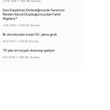
27.05.2015
595.4K okundu.
Ses Kaydımızı Dinlediğimizde Sesimizi
Neden Kendi Duyduğumuzdan Farklı
Algılarız?
11.05.2015
585.3K okundu.
İlk dondurulan insan 50. yılına girdi
16.01.2017
503.1K okundu.
70 yılın en büyük dolunayı geliyor
04.11.2016
493.8K okundu.