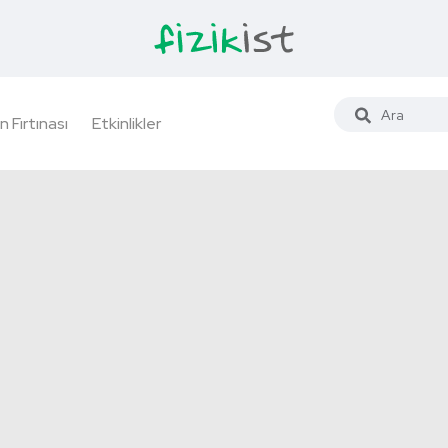
n Fırtınası
Etkinlikler