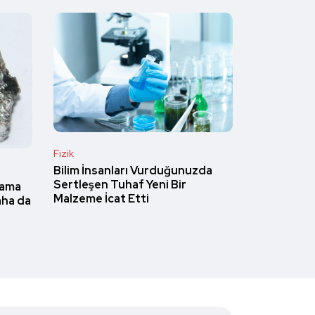
Fizik
Bilim İnsanları Vurduğunuzda
Sertleşen Tuhaf Yeni Bir
Gama
Malzeme İcat Etti
aha da