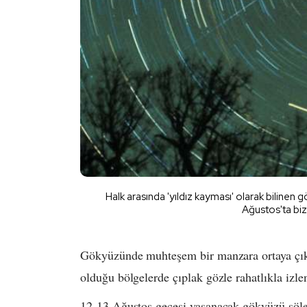
Halk arasında 'yıldız kayması' olarak biline
Ağustos'ta bizl
Gökyüzünde muhteşem bir manzara ortaya çık
olduğu bölgelerde çıplak gözle rahatlıkla izle
12-13 Ağustos gecesi yaşanacak gökyüzü şö