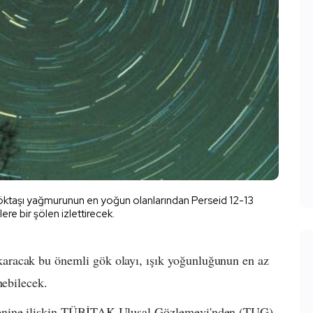
n göktaşı yağmurunun en yoğun olanlarından Perseid 12-13
ere bir şölen izlettirecek.
aracak bu önemli gök olayı, ışık yoğunluğunun en az
nebilecek.
lenine ilişkin TÜBİTAK Ulusal Gözlemevi'nden (TUG)