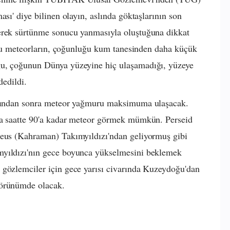
ası' diye bilinen olayın, aslında göktaşlarının son
rerek sürtünme sonucu yanmasıyla oluştuğuna dikkat
en bu meteorların, çoğunluğu kum tanesinden daha küçük
ğu, çoğunun Dünya yüzeyine hiç ulaşamadığı, yüzeye
ydedildi.
rısından sonra meteor yağmuru maksimuma ulaşacak.
ca saatte 90'a kadar meteor görmek mümkün. Perseid
seus (Kahraman) Takımyıldızı'ndan geliyormuş gibi
myıldızı'nın gece boyunca yükselmesini beklemek
 gözlemciler için gece yarısı civarında Kuzeydoğu'dan
görünümde olacak
.