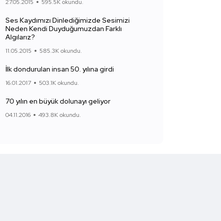
27.05.2015
595.5K okundu.
Ses Kaydımızı Dinlediğimizde Sesimizi
Neden Kendi Duyduğumuzdan Farklı
Algılarız?
11.05.2015
585.3K okundu.
İlk dondurulan insan 50. yılına girdi
16.01.2017
503.1K okundu.
70 yılın en büyük dolunayı geliyor
04.11.2016
493.8K okundu.