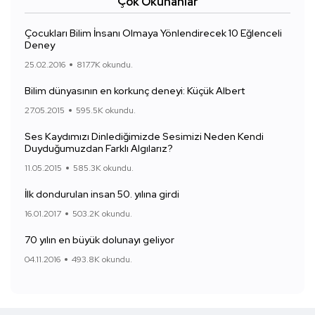
Çok Okunanlar
Çocukları Bilim İnsanı Olmaya Yönlendirecek 10 Eğlenceli
Deney
25.02.2016
817.7K okundu.
Bilim dünyasının en korkunç deneyi: Küçük Albert
27.05.2015
595.5K okundu.
Ses Kaydımızı Dinlediğimizde Sesimizi Neden Kendi
Duyduğumuzdan Farklı Algılarız?
11.05.2015
585.3K okundu.
İlk dondurulan insan 50. yılına girdi
16.01.2017
503.2K okundu.
70 yılın en büyük dolunayı geliyor
04.11.2016
493.8K okundu.