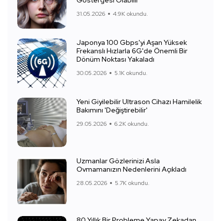
Göstergesi Olabilir
31.05.2026
4.9K okundu.
Japonya 100 Gbps'yi Aşan Yüksek
Frekanslı Hızlarla 6G'de Önemli Bir
Dönüm Noktası Yakaladı
30.05.2026
5.1K okundu.
Yeni Giyilebilir Ultrason Cihazı Hamilelik
Bakımını 'Değiştirebilir'
29.05.2026
6.2K okundu.
Uzmanlar Gözlerinizi Asla
Ovmamanızın Nedenlerini Açıkladı
28.05.2026
5.7K okundu.
80 Yıllık Bir Probleme Yapay Zekadan