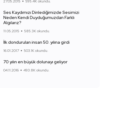
27.05.2015
595.4K okundu.
Ses Kaydımızı Dinlediğimizde Sesimizi
Neden Kendi Duyduğumuzdan Farklı
Algılarız?
11.05.2015
585.3K okundu.
İlk dondurulan insan 50. yılına girdi
16.01.2017
503.1K okundu.
70 yılın en büyük dolunayı geliyor
04.11.2016
493.8K okundu.