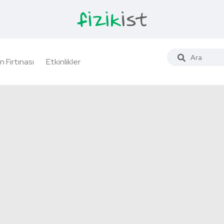
n Fırtınası
Etkinlikler