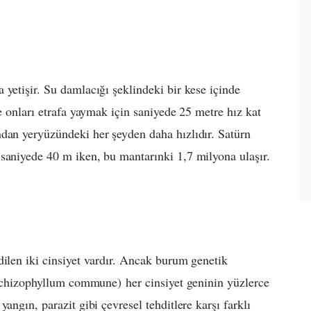
 yetişir. Su damlacığı şeklindeki bir kese içinde
se onları etrafa yaymak için saniyede 25 metre hız kat
ndan yeryüzündeki her şeyden daha hızlıdır. Satürn
saniyede 40 m iken, bu mantarınki 1,7 milyona ulaşır.
dilen iki cinsiyet vardır. Ancak burum genetik
chizophyllum commune)
her cinsiyet geninin yüzlerce
angın, parazit gibi çevresel tehditlere karşı farklı