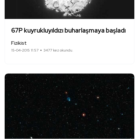
67P kuyrukluyıldızı buharlaşmaya başladı
Fizikist
15-04-2015 11:57
3477 kez okundu.