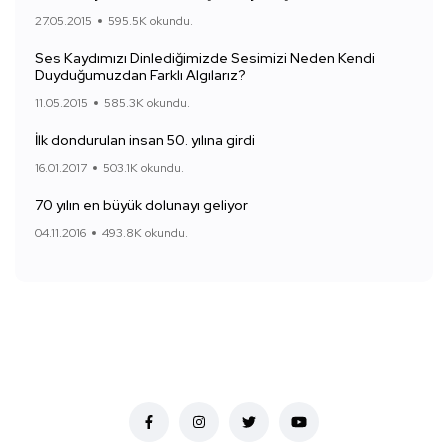
27.05.2015
595.5K okundu.
Ses Kaydımızı Dinlediğimizde Sesimizi Neden Kendi
Duyduğumuzdan Farklı Algılarız?
11.05.2015
585.3K okundu.
İlk dondurulan insan 50. yılına girdi
16.01.2017
503.1K okundu.
70 yılın en büyük dolunayı geliyor
04.11.2016
493.8K okundu.