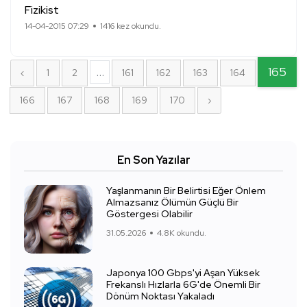
Fizikist
14-04-2015 07:29
1416 kez okundu.
...
165
‹
1
2
161
162
163
164
166
167
168
169
170
›
En Son Yazılar
Yaşlanmanın Bir Belirtisi Eğer Önlem
Almazsanız Ölümün Güçlü Bir
Göstergesi Olabilir
31.05.2026
4.8K okundu.
Japonya 100 Gbps'yi Aşan Yüksek
Frekanslı Hızlarla 6G'de Önemli Bir
Dönüm Noktası Yakaladı