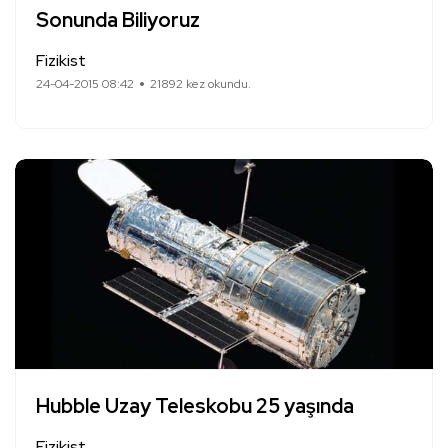
Sonunda Biliyoruz
Fizikist
24-04-2015 08:42
21892 kez okundu.
Hubble Uzay Teleskobu 25 yaşında
Fizikist