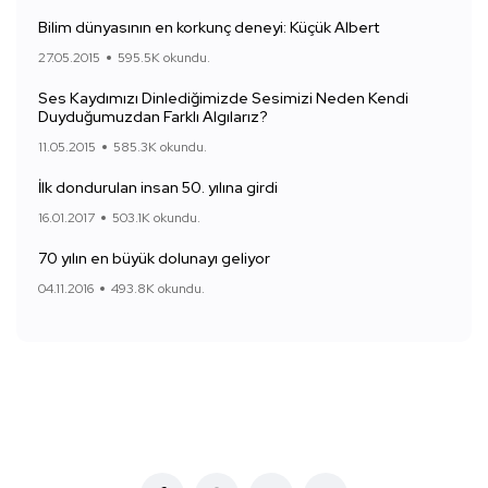
Bilim dünyasının en korkunç deneyi: Küçük Albert
27.05.2015
595.5K okundu.
Ses Kaydımızı Dinlediğimizde Sesimizi Neden Kendi
Duyduğumuzdan Farklı Algılarız?
11.05.2015
585.3K okundu.
İlk dondurulan insan 50. yılına girdi
16.01.2017
503.1K okundu.
70 yılın en büyük dolunayı geliyor
04.11.2016
493.8K okundu.