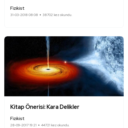
Fizikist
31-03-2018 08:08
38702 kez okundu.
Kitap Önerisi: Kara Delikler
Fizikist
28-09-2017 19:21
44721 kez okundu.