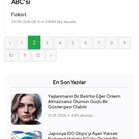
ABC'si
Fizikist
24-05-2016 08:10
51884 kez okundu.
2
‹
1
3
4
5
6
7
8
9
10
11
12
›
En Son Yazılar
Yaşlanmanın Bir Belirtisi Eğer Önlem
Almazsanız Ölümün Güçlü Bir
Göstergesi Olabilir
31.05.2026
4.8K okundu.
Japonya 100 Gbps'yi Aşan Yüksek
Frekanslı Hızlarla 6G'de Önemli Bir