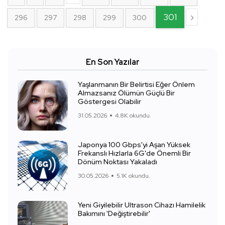
301
›
296
297
298
299
300
En Son Yazılar
Yaşlanmanın Bir Belirtisi Eğer Önlem
Almazsanız Ölümün Güçlü Bir
Göstergesi Olabilir
31.05.2026
4.8K okundu.
Japonya 100 Gbps'yi Aşan Yüksek
Frekanslı Hızlarla 6G'de Önemli Bir
Dönüm Noktası Yakaladı
30.05.2026
5.1K okundu.
Yeni Giyilebilir Ultrason Cihazı Hamilelik
Bakımını 'Değiştirebilir'