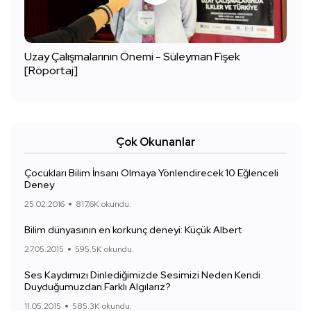
Uzay Çalışmalarının Önemi - Süleyman Fişek
[Röportaj]
Çok Okunanlar
Çocukları Bilim İnsanı Olmaya Yönlendirecek 10 Eğlenceli
Deney
25.02.2016
817.6K okundu.
Bilim dünyasının en korkunç deneyi: Küçük Albert
27.05.2015
595.5K okundu.
Ses Kaydımızı Dinlediğimizde Sesimizi Neden Kendi
Duyduğumuzdan Farklı Algılarız?
11.05.2015
585.3K okundu.