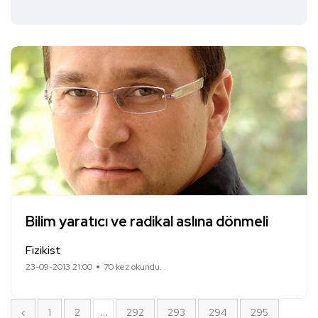
Bilim yaratıcı ve radikal aslına dönmeli
Fizikist
23-09-2013 21:00
70 kez okundu.
...
‹
1
2
292
293
294
295