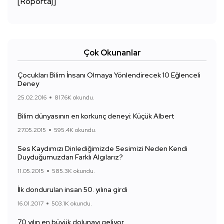
[Röportaj]
Çok Okunanlar
Çocukları Bilim İnsanı Olmaya Yönlendirecek 10 Eğlenceli
Deney
25.02.2016
817.6K okundu.
Bilim dünyasının en korkunç deneyi: Küçük Albert
27.05.2015
595.4K okundu.
Ses Kaydımızı Dinlediğimizde Sesimizi Neden Kendi
Duyduğumuzdan Farklı Algılarız?
11.05.2015
585.3K okundu.
İlk dondurulan insan 50. yılına girdi
16.01.2017
503.1K okundu.
70 yılın en büyük dolunayı geliyor