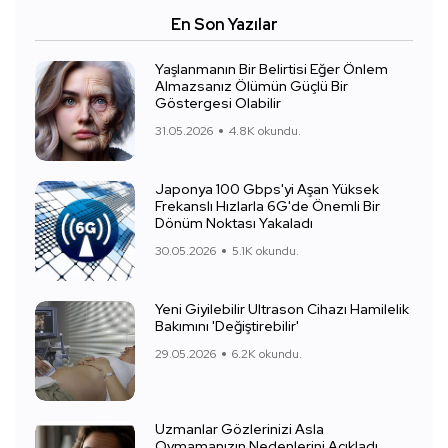
En Son Yazılar
Yaşlanmanın Bir Belirtisi Eğer Önlem
Almazsanız Ölümün Güçlü Bir
Göstergesi Olabilir
31.05.2026
4.8K okundu.
Japonya 100 Gbps'yi Aşan Yüksek
Frekanslı Hızlarla 6G'de Önemli Bir
Dönüm Noktası Yakaladı
30.05.2026
5.1K okundu.
Yeni Giyilebilir Ultrason Cihazı Hamilelik
Bakımını 'Değiştirebilir'
29.05.2026
6.2K okundu.
Uzmanlar Gözlerinizi Asla
Ovmamanızın Nedenlerini Açıkladı