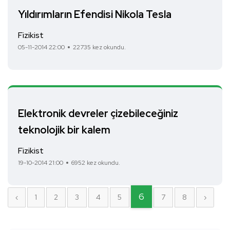
Yıldırımların Efendisi Nikola Tesla
Fizikist
05-11-2014 22:00
22735 kez okundu.
Elektronik devreler çizebileceğiniz
teknolojik bir kalem
Fizikist
19-10-2014 21:00
6952 kez okundu.
6
‹
1
2
3
4
5
7
8
›