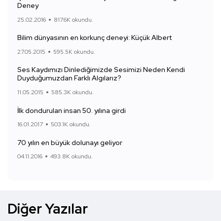
Deney
25.02.2016
817.6K okundu.
Bilim dünyasının en korkunç deneyi: Küçük Albert
27.05.2015
595.5K okundu.
Ses Kaydımızı Dinlediğimizde Sesimizi Neden Kendi
Duyduğumuzdan Farklı Algılarız?
11.05.2015
585.3K okundu.
İlk dondurulan insan 50. yılına girdi
16.01.2017
503.1K okundu.
70 yılın en büyük dolunayı geliyor
04.11.2016
493.8K okundu.
Diğer Yazılar