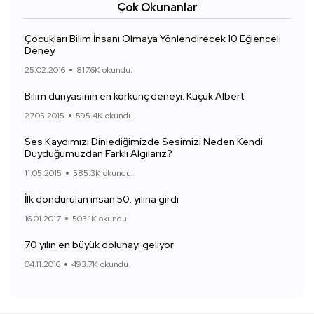
Çok Okunanlar
Çocukları Bilim İnsanı Olmaya Yönlendirecek 10 Eğlenceli
Deney
25.02.2016
817.6K okundu.
Bilim dünyasının en korkunç deneyi: Küçük Albert
27.05.2015
595.4K okundu.
Ses Kaydımızı Dinlediğimizde Sesimizi Neden Kendi
Duyduğumuzdan Farklı Algılarız?
11.05.2015
585.3K okundu.
İlk dondurulan insan 50. yılına girdi
16.01.2017
503.1K okundu.
70 yılın en büyük dolunayı geliyor
04.11.2016
493.7K okundu.