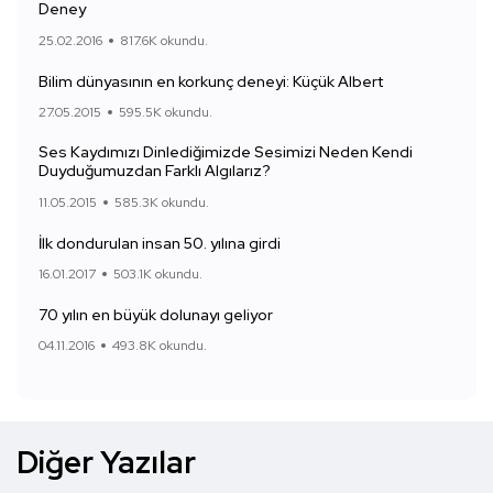
Deney
25.02.2016
817.6K okundu.
Bilim dünyasının en korkunç deneyi: Küçük Albert
27.05.2015
595.5K okundu.
Ses Kaydımızı Dinlediğimizde Sesimizi Neden Kendi
Duyduğumuzdan Farklı Algılarız?
11.05.2015
585.3K okundu.
İlk dondurulan insan 50. yılına girdi
16.01.2017
503.1K okundu.
70 yılın en büyük dolunayı geliyor
04.11.2016
493.8K okundu.
Diğer Yazılar