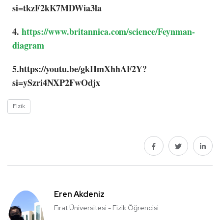
si=tkzF2kK7MDWia3la
4.
https://www.britannica.com/science/Feynman-
diagram
5.https://youtu.be/gkHmXhhAF2Y?
si=ySzri4NXP2FwOdjx
Fizik
Eren Akdeniz
Fırat Üniversitesi - Fizik Öğrencisi