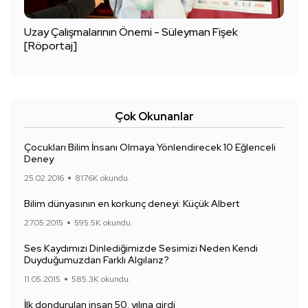
Uzay Çalışmalarının Önemi - Süleyman Fişek
[Röportaj]
Çok Okunanlar
Çocukları Bilim İnsanı Olmaya Yönlendirecek 10 Eğlenceli
Deney
25.02.2016
817.6K okundu.
Bilim dünyasının en korkunç deneyi: Küçük Albert
27.05.2015
595.5K okundu.
Ses Kaydımızı Dinlediğimizde Sesimizi Neden Kendi
Duyduğumuzdan Farklı Algılarız?
11.05.2015
585.3K okundu.
İlk dondurulan insan 50. yılına girdi