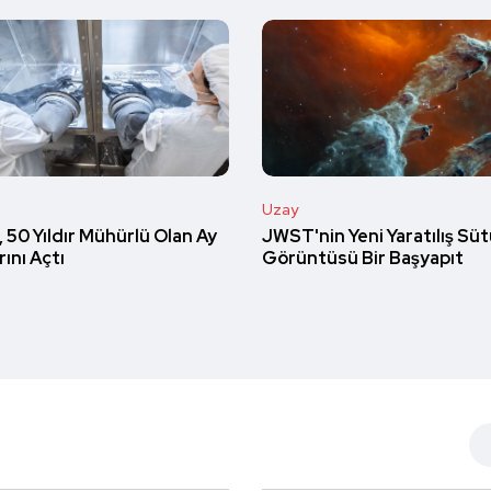
Uzay
JWST'nin Yeni Yaratılış Süt
 50 Yıldır Mühürlü Olan Ay
Görüntüsü Bir Başyapıt
ını Açtı