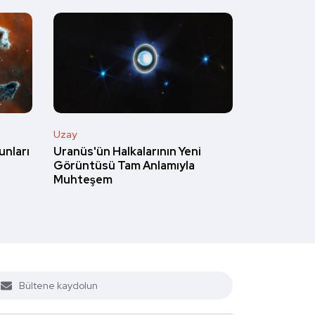
Uzay
Uranüs'ün Halkalarının Yeni
unları
Görüntüsü Tam Anlamıyla
Muhteşem