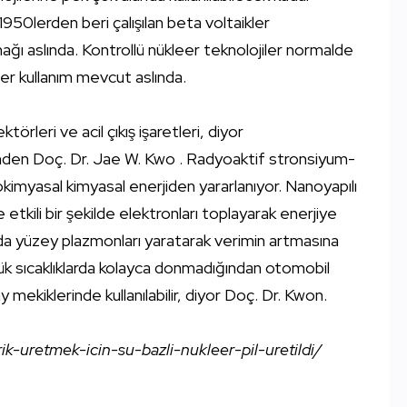
 1950lerden beri çalışılan beta voltaikler
ağı aslında. Kontrollü nükleer teknolojiler normalde
leer kullanım mevcut aslında.
rleri ve acil çıkış işaretleri, diyor
inden Doç. Dr. Jae W. Kwo . Radyoaktif stronsiyum-
okimyasal kimyasal enerjiden yararlanıyor. Nanoyapılı
 etkili bir şekilde elektronları toplayarak enerjiye
zda yüzey plazmonları yaratarak verimin artmasına
şük sıcaklıklarda kolayca donmadığından otomobil
 mekiklerinde kullanılabilir, diyor Doç. Dr. Kwon.
ik-uretmek-icin-su-bazli-nukleer-pil-uretildi/