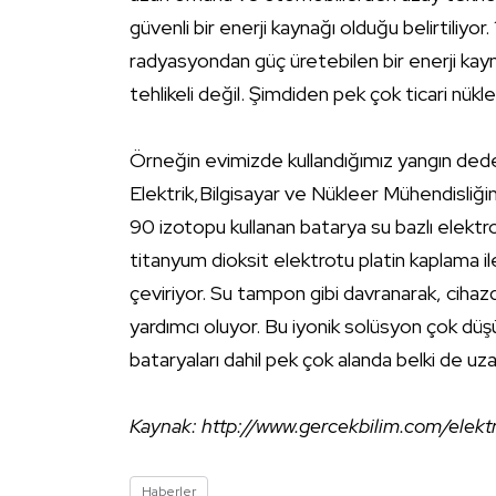
güvenli bir enerji kaynağı olduğu belirtiliyor.
radyasyondan güç üretebilen bir enerji kayn
tehlikeli değil. Şimdiden pek çok ticari nük
Örneğin evimizde kullandığımız yangın dedektö
Elektrik,Bilgisayar ve Nükleer Mühendisliğ
90 izotopu kullanan batarya su bazlı elektr
titanyum dioksit elektrotu platin kaplama ile
çeviriyor. Su tampon gibi davranarak, ciha
yardımcı oluyor. Bu iyonik solüsyon çok dü
bataryaları dahil pek çok alanda belki de uzay
Kaynak:
http://www.gercekbilim.com/elektr
Haberler