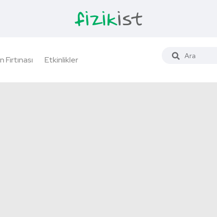
n Fırtınası
Etkinlikler