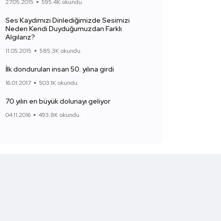
27.05.2015
595.4K okundu.
Ses Kaydımızı Dinlediğimizde Sesimizi
Neden Kendi Duyduğumuzdan Farklı
Algılarız?
11.05.2015
585.3K okundu.
İlk dondurulan insan 50. yılına girdi
16.01.2017
503.1K okundu.
70 yılın en büyük dolunayı geliyor
04.11.2016
493.8K okundu.