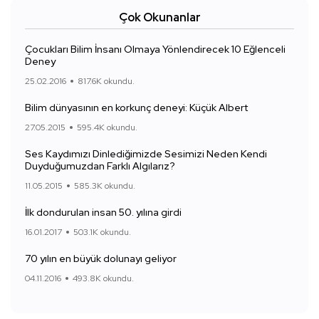
Çok Okunanlar
Çocukları Bilim İnsanı Olmaya Yönlendirecek 10 Eğlenceli
Deney
25.02.2016
817.6K okundu.
Bilim dünyasının en korkunç deneyi: Küçük Albert
27.05.2015
595.4K okundu.
Ses Kaydımızı Dinlediğimizde Sesimizi Neden Kendi
Duyduğumuzdan Farklı Algılarız?
11.05.2015
585.3K okundu.
İlk dondurulan insan 50. yılına girdi
16.01.2017
503.1K okundu.
70 yılın en büyük dolunayı geliyor
04.11.2016
493.8K okundu.