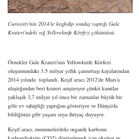
Curiosity'nin 2014'te keşfedip sondaj yaptığı Gale
Krateri'ndeki sığ Yellowknife Körfezi çöküntüsü.
Örnekler Gale Krateri'nin Yellowknife Körfezi
oluşumundaki 3.5 milyar yıllık çamurtaşı kayalarından
2014 yılında toplandı. Keşif aracı 2012'de Mars'a
ulaştığından beri krateri araştırıyor çünkü kanıtlar
yaklaşık 3,7 milyar yıl önce bir zamanlar büyük bir
göle ev sahipliği yaptığını gösteriyor ve Dünya'da
bildiğimiz gibi yaşam suya ihtiyaç duyuyor.
Keşif aracı, numunelerdeki organik karbonu
karbondioksite (CO
2
) dönüştürmek için oksijen ve