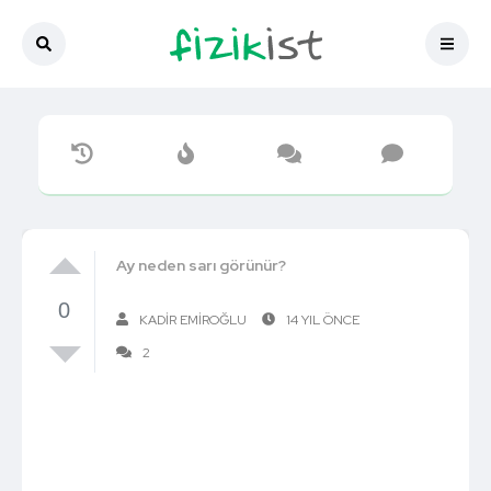
Ay neden sarı görünür?
0
KADIR EMIROĞLU
14 YIL ÖNCE
2