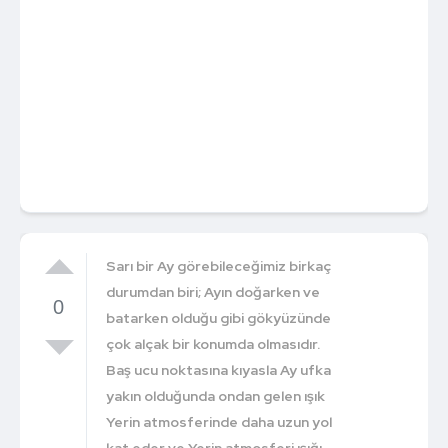
Sarı bir Ay görebileceğimiz birkaç
durumdan biri; Ayın doğarken ve
0
batarken olduğu gibi gökyüzünde
çok alçak bir konumda olmasıdır.
Baş ucu noktasına kıyasla Ay ufka
yakın olduğunda ondan gelen ışık
Yerin atmosferinde daha uzun yol
kat eder ve Yerin atmosferi ışığı