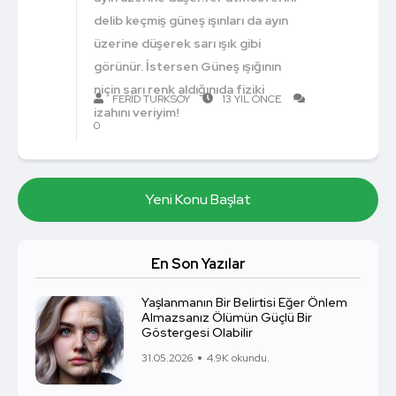
delib keçmiş güneş ışınları da ayın
üzerine düşerek sarı ışık gibi
görünür. İstersen Güneş ışığının
niçin sarı renk aldığınıda fiziki
FERID TURKSOY
13 YIL ÖNCE
izahını veriyim!
0
Yeni Konu Başlat
En Son Yazılar
Yaşlanmanın Bir Belirtisi Eğer Önlem
Almazsanız Ölümün Güçlü Bir
Göstergesi Olabilir
31.05.2026
4.9K okundu.