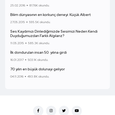
25.02.2016
817.6K okundu.
Bilim dünyasının en korkunç deneyi: Küçük Albert
27.05.2015
595.5K okundu.
Ses Kaydımızı Dinlediğimizde Sesimizi Neden Kendi
Duyduğumuzdan Farklı Algılarız?
11.05.2015
585.3K okundu.
İlk dondurulan insan 50. yılına girdi
16.01.2017
503.1K okundu.
70 yılın en büyük dolunayı geliyor
04.11.2016
493.8K okundu.