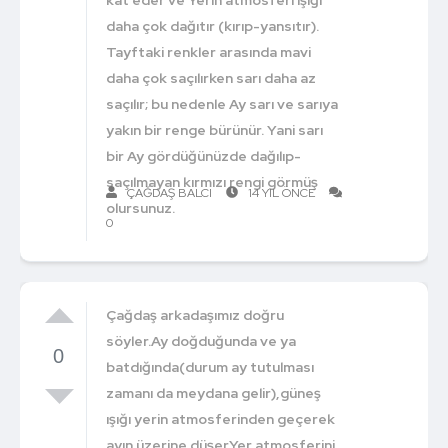
daha çok dağıtır (kırıp-yansıtır).
Tayftaki renkler arasında mavi
daha çok saçılırken sarı daha az
saçılır; bu nedenle Ay sarı ve sarıya
yakın bir renge bürünür. Yani sarı
bir Ay gördüğünüzde dağılıp-
saçılmayan kırmızı rengi görmüş
ÇAĞDAŞ BALCI
14 YIL ÖNCE
olursunuz.
0
Çağdaş arkadaşımız doğru
söyler.Ay doğduğunda ve ya
0
batdığında(durum ay tutulması
zamanı da meydana gelir),güneş
ışığı yerin atmosferinden geçerek
ayın üzerine düşer.Yer atmosferini