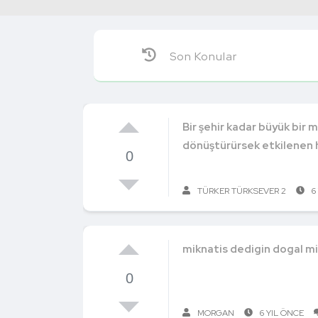
Son Konular
Bir şehir kadar büyük bir 
dönüştürürsek etkilenen 
0
TÜRKER TÜRKSEVER 2
6
miknatis dedigin dogal mi
0
MORGAN
6 YIL ÖNCE