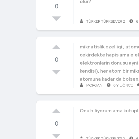
olur?
0
TÜRKER TÜRKSEVER 2
6
miknatislik ozelligi , ato
cekirdekte hapis ama elek
0
elektronlarin donusu ayni
kendisi), her atom bir mik
atomuna kadar da bolsen,
MORGAN
6 YIL ÖNCE
Onu biliyorum ama kutupl
0
TÜRKER TÜRKSEVER 2
6