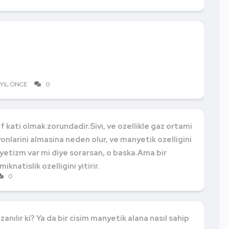
 YIL ÖNCE
0
f kati olmak zorundadir.Sivi, ve ozellikle gaz ortami
yonlarini almasina neden olur, ve manyetik ozelligini
yetizm var mi diye sorarsan, o baska.Ama bir
iknatislik ozelligini yitirir.
0
azanılır ki? Ya da bir cisim manyetik alana nasıl sahip