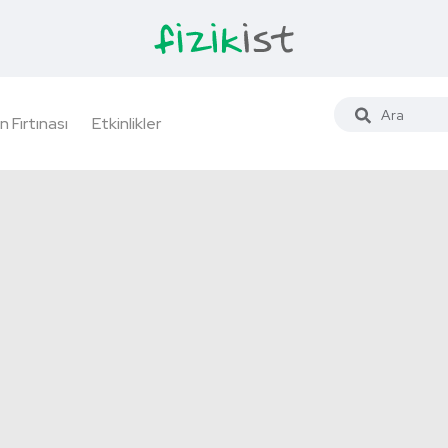
n Fırtınası
Etkinlikler