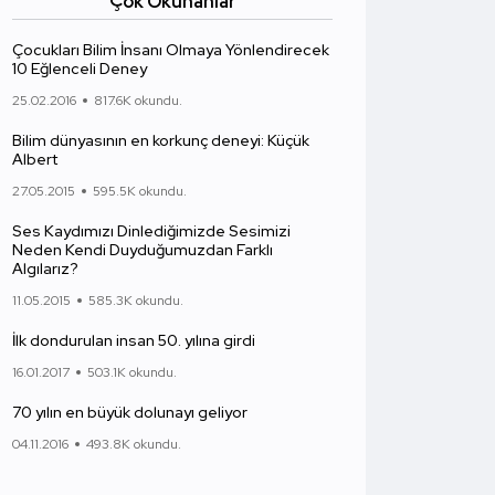
Çok Okunanlar
Çocukları Bilim İnsanı Olmaya Yönlendirecek
10 Eğlenceli Deney
25.02.2016
817.6K okundu.
Bilim dünyasının en korkunç deneyi: Küçük
Albert
27.05.2015
595.5K okundu.
Ses Kaydımızı Dinlediğimizde Sesimizi
Neden Kendi Duyduğumuzdan Farklı
Algılarız?
11.05.2015
585.3K okundu.
İlk dondurulan insan 50. yılına girdi
16.01.2017
503.1K okundu.
70 yılın en büyük dolunayı geliyor
04.11.2016
493.8K okundu.