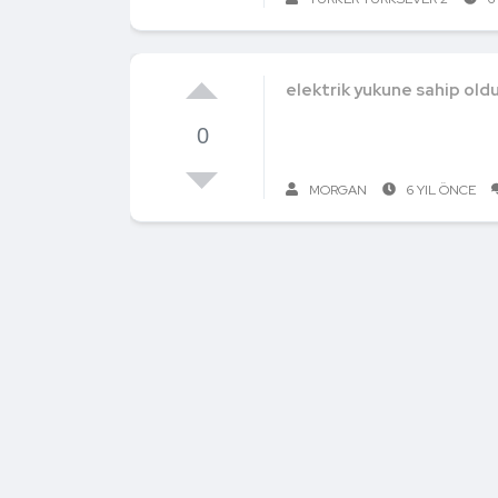
elektrik yukune sahip olduk
0
MORGAN
6 YIL ÖNCE