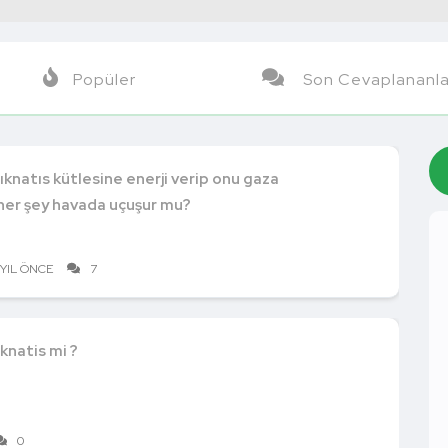
Popüler
Son Cevaplananla
mıknatıs kütlesine enerji verip onu gaza
her şey havada uçuşur mu?
 YIL ÖNCE
7
knatis mi ?
0