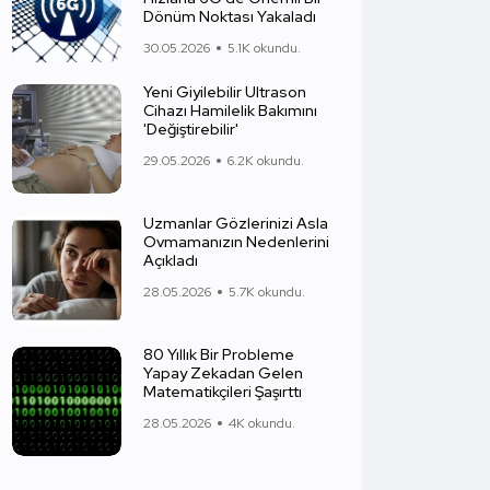
Dönüm Noktası Yakaladı
30.05.2026
5.1K okundu.
Yeni Giyilebilir Ultrason
Cihazı Hamilelik Bakımını
'Değiştirebilir'
29.05.2026
6.2K okundu.
Uzmanlar Gözlerinizi Asla
Ovmamanızın Nedenlerini
Açıkladı
28.05.2026
5.7K okundu.
80 Yıllık Bir Probleme
Yapay Zekadan Gelen
Matematikçileri Şaşırttı
28.05.2026
4K okundu.