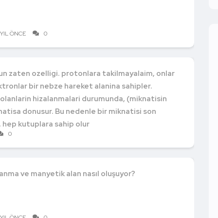
 YIL ÖNCE
0
mun zaten ozelligi. protonlara takilmayalaim, onlar
tronlar bir nebze hareket alanina sahipler.
 olanlarin hizalanmalari durumunda, (miknatisin
natisa donusur. Bu nedenle bir miknatisi son
 hep kutuplara sahip olur
0
anma ve manyetik alan nasıl oluşuyor?
 YIL ÖNCE
0