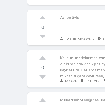
Aynen öyle
0
TÜRKER TÜRKSEVER 2
6
Kalici miknatislar maalese
elektronlarin klasik pozis
0
kaybettirir. Gazlarda man
miknatisi gaza cevirirsen, m
MORGAN
6 YIL ÖNCE
Mıknatıslık özelliği nasıl k