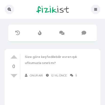
Size göre keşfedilebilir evren ışık
ufkumuzla sınırlı mı?
0
ONUR ARI
12 YIL ÖNCE
5