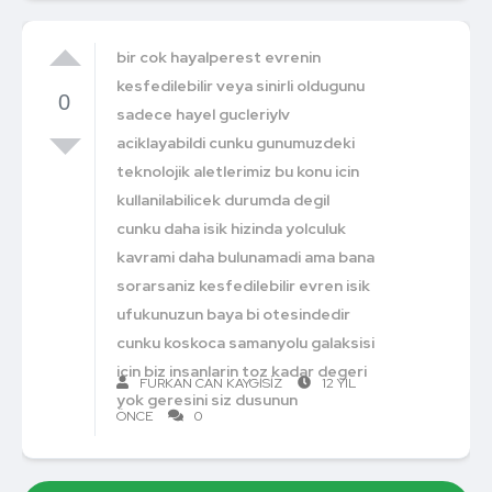
bir cok hayalperest evrenin
kesfedilebilir veya sinirli oldugunu
0
sadece hayel gucleriylv
aciklayabildi cunku gunumuzdeki
teknolojik aletlerimiz bu konu icin
kullanilabilicek durumda degil
cunku daha isik hizinda yolculuk
kavrami daha bulunamadi ama bana
sorarsaniz kesfedilebilir evren isik
ufukunuzun baya bi otesindedir
cunku koskoca samanyolu galaksisi
icin biz insanlarin toz kadar degeri
FURKAN CAN KAYGISIZ
12 YIL
yok geresini siz dusunun
ÖNCE
0