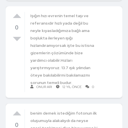
Işığın hızı evrenin temel taşı ve
referansıdır hızlı yada değil bu
0
neyle kıyasladığımıza bağlı ama
boşlukta ilerleyen ışığı
hızlandıramıyorsak işte bu istisna
gizemlerin çözümünde bize
yardımcı olabilir.Hızları
yarıştırmıyoruz. 13.7 ışık yılından
öteye bakılabilirmi bakılamazmı
sorunun temeli budur.
ONUR ARI
12 YIL ÖNCE
0
benim demek istediğim fotonun ilk
oluşumuyla alakalıydı da neyse
0
enerji tepkimesi diye bişey varsa ki