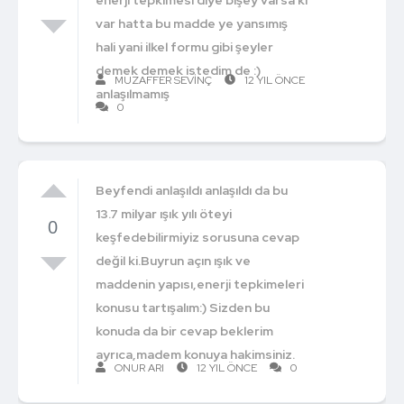
var hatta bu madde ye yansımış
hali yani ilkel formu gibi şeyler
demek demek istedim de :)
MUZAFFER SEVINÇ
12 YIL ÖNCE
anlaşılmamış
0
Beyfendi anlaşıldı anlaşıldı da bu
13.7 milyar ışık yılı öteyi
0
keşfedebilirmiyiz sorusuna cevap
değil ki.Buyrun açın ışık ve
maddenin yapısı,enerji tepkimeleri
konusu tartışalım:) Sizden bu
konuda da bir cevap beklerim
ayrıca,madem konuya hakimsiniz.
ONUR ARI
12 YIL ÖNCE
0