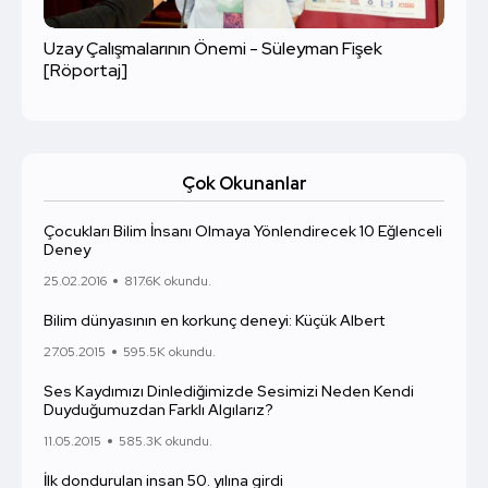
Uzay Çalışmalarının Önemi - Süleyman Fişek
[Röportaj]
Çok Okunanlar
Çocukları Bilim İnsanı Olmaya Yönlendirecek 10 Eğlenceli
Deney
25.02.2016
817.6K okundu.
Bilim dünyasının en korkunç deneyi: Küçük Albert
27.05.2015
595.5K okundu.
Ses Kaydımızı Dinlediğimizde Sesimizi Neden Kendi
Duyduğumuzdan Farklı Algılarız?
11.05.2015
585.3K okundu.
İlk dondurulan insan 50. yılına girdi