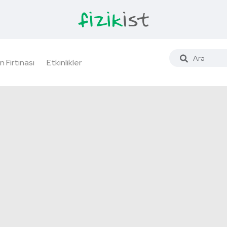
n Fırtınası
Etkinlikler