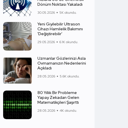
Dönüm Noktası Yakaladı
30.05.2026
5K okundu.
Yeni Giyilebilir Ultrason
Cihazı Hamilelik Bakımını
'Değiştirebilir'
29.05.2026
6.1K okundu.
Uzmanlar Gözlerinizi Asla
Ovmamanızın Nedenlerini
Açıkladı
28.05.2026
5.6K okundu.
80 Yıllık Bir Probleme
Yapay Zekadan Gelen
Matematikçileri Şaşırttı
28.05.2026
4K okundu.