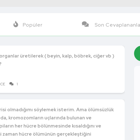
Popüler
Son Cevaplananla
ganlar üretilerek ( beyin, kalp, böbrek, ciğer vb )
?
NCE
1
risi olmadığımı söylemek isterim. Ama ölümsüzlük
ıda, kromozomların uçlarında bulunan ve
piların her hücre bölünmesinde kısaldığını ve
ği zaman hücre ölümünün gerçekleştiğini