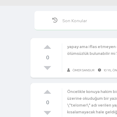
Son Konular
yapay ama iflas etmeyen or
ölümsüzlük bulunabilir mi 
0
ÖMER SANSUR
10 YIL Ö
Öncelikle konuya hakim bi
üzerine okuduğum bir yaz
0
\"telomer\" adı verilen ya
kısalamayacak hale geldi