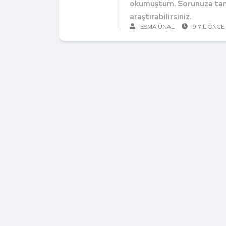
okumuştum. Sorunuza ta
araştırabilirsiniz.
ESMA ÜNAL
9 YIL ÖNCE