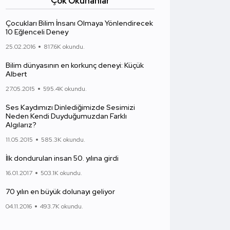
Çok Okunanlar
Çocukları Bilim İnsanı Olmaya Yönlendirecek
10 Eğlenceli Deney
25.02.2016
817.6K okundu.
Bilim dünyasının en korkunç deneyi: Küçük
Albert
27.05.2015
595.4K okundu.
Ses Kaydımızı Dinlediğimizde Sesimizi
Neden Kendi Duyduğumuzdan Farklı
Algılarız?
11.05.2015
585.3K okundu.
İlk dondurulan insan 50. yılına girdi
16.01.2017
503.1K okundu.
70 yılın en büyük dolunayı geliyor
04.11.2016
493.7K okundu.