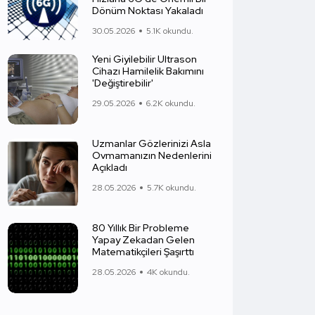
Dönüm Noktası Yakaladı
30.05.2026
5.1K okundu.
Yeni Giyilebilir Ultrason
Cihazı Hamilelik Bakımını
'Değiştirebilir'
29.05.2026
6.2K okundu.
Uzmanlar Gözlerinizi Asla
Ovmamanızın Nedenlerini
Açıkladı
28.05.2026
5.7K okundu.
80 Yıllık Bir Probleme
Yapay Zekadan Gelen
Matematikçileri Şaşırttı
28.05.2026
4K okundu.