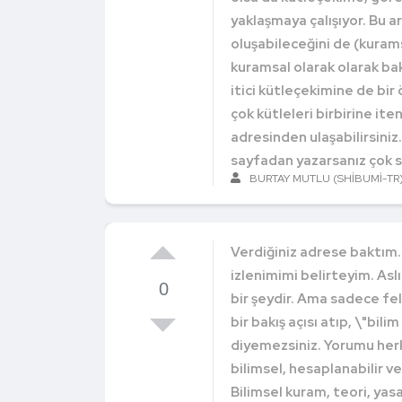
yaklaşmaya çalışıyor. Bu a
oluşabileceğini de (kuramsa
kuramsal olarak olarak ba
itici kütleçekimine de bir
çok kütleleri birbirine iten
adresinden ulaşabilirsiniz
sayfadan yazarsanız çok s
BURTAY MUTLU (SHIBUMI-TR
Verdiğiniz adrese baktım. 
izlenimimi belirteyim. Asl
0
bir şeydir. Ama sadece fels
bir bakış açısı atıp, \"bil
diyemezsiniz. Yorumu her
bilimsel, hesaplanabilir v
Bilimsel kuram, teori, yas