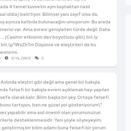
rada 4 temel kuvvetin aynı kaynaktan nasıl
l iddia) belirtiyor. Bilimsel yanı zayıf olsa da,
kış açınıza katkıda bulunacağını umuyorum. Bu arada
 önerisi var. Ama evreni genişleten türde değil. Daha
... (Casimir etkisinin dev boyutlusu gibi) bit.ly
. bit.ly/1WsZhTm Düşünce ve eleştirileri de bu
evinirim.
)
10 YIL ÖNCE
0
Aslında eleştiri gibi değil ama genel bir bakışla
ında felsefi bir bakışla evreni açıklamak hep yapılan
efe olarak kalır. Bilim başka bir şey. Ortaya felsefi
im bunu tartışsın, ben ne güzel yol gösteriyorum\"
kes yapabilir ama asıl önemli olan yorumunuzun
erilerle desteklenmesidir. Yani şöyle söyleyeyim;
a geliştirmiş bir bilim adamı buna felsefi bir yorum