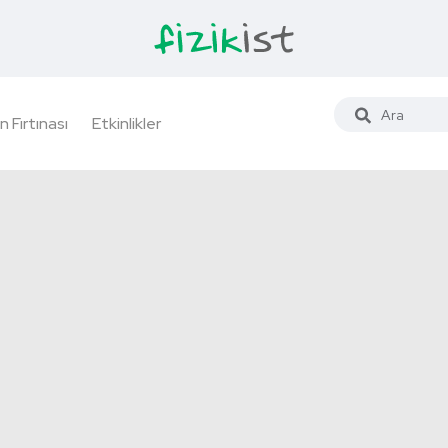
n Fırtınası
Etkinlikler