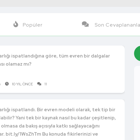
Popüler
Son Cevaplananla
arlığı ispatlandığına göre, tüm evren bir dalgalar
sı olamaz mı?
)
10 YIL ÖNCE
11
rlığı ispatlandı. Bir evren modeli olarak, tek tip bir
abilir? Yani tek bir kaynak nasıl bu kadar çeşitlenip,
l olmasa da bakış açısıyla katkı sağlayacağını
. bit.ly/1WsZhTm Bu konuda fikirlerinizi ve