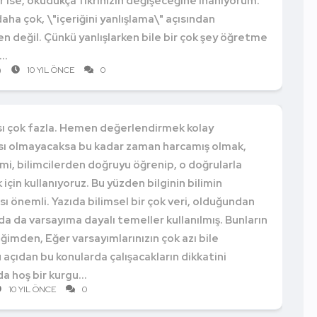
ar ise, okudukça fikrinizin değişeceğine inanıyorum.
 daha çok, \"içeriğini yanlışlama\" açısından
n değil. Çünkü yanlışlarken bile bir çok şey öğretme
..
)
10 YIL ÖNCE
0
tısı çok fazla. Hemen değerlendirmek kolay
ası olmayacaksa bu kadar zaman harcamış olmak,
limi, bilimcilerden doğruyu öğrenip, o doğrularla
in kullanıyoruz. Bu yüzden bilginin bilimin
 önemli. Yazıda bilimsel bir çok veri, olduğundan
ında da varsayıma dayalı temeller kullanılmış. Bunların
ğimden, Eğer varsayımlarınızın çok azı bile
Bu açıdan bu konularda çalışacakların dikkatini
da hoş bir kurgu...
10 YIL ÖNCE
0