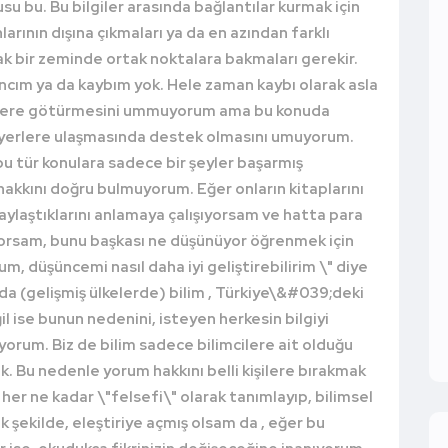
su bu. Bu bilgiler arasında bağlantılar kurmak için
arının dışına çıkmaları ya da en azından farklı
tak bir zeminde ortak noktalara bakmaları gerekir.
ncım ya da kaybım yok. Hele zaman kaybı olarak asla
rlere götürmesini ummuyorum ama bu konuda
bir yerlere ulaşmasında destek olmasını umuyorum.
bu tür konulara sadece bir şeyler başarmış
hakkını doğru bulmuyorum. Eğer onların kitaplarını
aylaştıklarını anlamaya çalışıyorsam ve hatta para
rsam, bunu başkası ne düşünüyor öğrenmek için
m, düşüncemi nasıl daha iyi geliştirebilirim \" diye
da (gelişmiş ülkelerde) bilim , Türkiye\&#039;deki
 ise bunun nedenini, isteyen herkesin bilgiyi
orum. Biz de bilim sadece bilimcilere ait olduğu
. Bu nedenle yorum hakkını belli kişilere bırakmak
 her ne kadar \"felsefi\" olarak tanımlayıp, bilimsel
şekilde, eleştiriye açmış olsam da , eğer bu