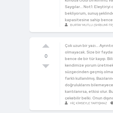
konuda ciddi birikiminiz v
Saygılar... Not1: Eleştiriyi
bekliyorum, sunuş şeklinde
kapasitesine sahip bence.
BURTAY MUTLU (SHIBUMI-TR
Çok uzun bir yazı... Ayrın
olmayacak. Size bir fayd
0
bence de bir tür kayıp. Bi
kendimize yorum üretmek iç
süzgecinden geçmiş olması
farklı kullanılmış. Bazılar
doğruluklarını bilemeyece
kantılanırsa, etkisi olur. 
çekebilir belki. Onun dışın
HIÇ KIMSEYLE TARTIŞMAZ