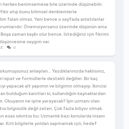
çin herkes benimsemese bile üzerinde düşünebilir.
 fikir atıp bunu bilimsel denklemlerle
im falan olmaz. Yani bence o sayfada anlatılanlar
l yorumlarıdır. Önemsiyorsanız üzerinde düşünün ama
 Boşa zaman kaybı olur bence. İstediğiniz için fikrimi
düşüncesine saygım var.
CE
0
kumuşsunuz anlaşılan... Yazdıklarınızda haklısınız,
el ispat ve formüllerle destekli değiller. Bir kaç
azıyı yapacak alt yapımın ve bilgimin olmayışı. İkincisi
an bulduğum kanıtları ki, kullandığım kaynaklardan
 Okuyanın ne işine yarayacak? İşin uzmanı olan
tısı bilgisizlik değil zaten. Çok fazla biliyor olmak.
 esas sıkıntısı bu: Uzmanlık bazı konularda insanı
r. Kirli bilgilerle yoldan sapmamak için, hedef