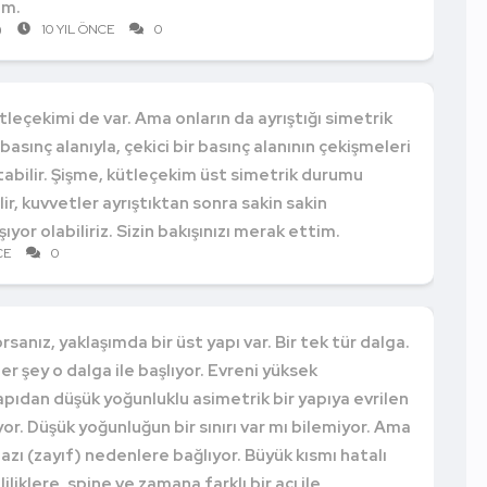
im.
)
10 YIL ÖNCE
0
kütleçekimi de var. Ama onların da ayrıştığı simetrik
ir basınç alanıyla, çekici bir basınç alanının çekişmeleri
atabilir. Şişme, kütleçekim üst simetrik durumu
ir, kuvvetler ayrıştıktan sonra sakin sakin
yor olabiliriz. Sizin bakışınızı merak ettim.
CE
0
rsanız, yaklaşımda bir üst yapı var. Bir tek tür dalga.
Her şey o dalga ile başlıyor. Evreni yüksek
apıdan düşük yoğunluklu asimetrik bir yapıya evrilen
ıyor. Düşük yoğunluğun bir sınırı var mı bilemiyor. Ama
bazı (zayıf) nedenlere bağlıyor. Büyük kısmı hatalı
liklere, spine ve zamana farklı bir açı ile