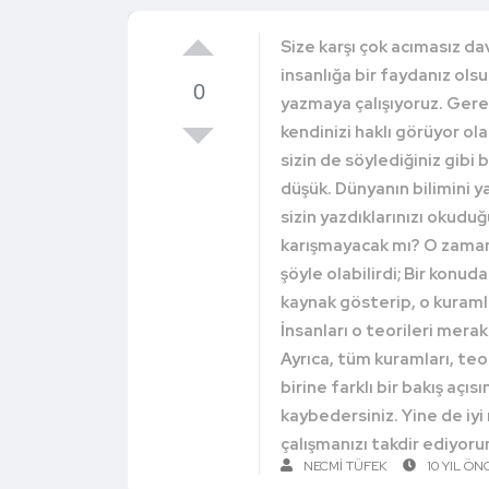
Size karşı çok acımasız dav
insanlığa bir faydanız ols
0
yazmaya çalışıyoruz. Gerek
kendinizi haklı görüyor ol
sizin de söylediğiniz gibi 
düşük. Dünyanın bilimini 
sizin yazdıklarınızı okuduğ
karışmayacak mı? O zaman
şöyle olabilirdi; Bir konuda
kaynak gösterip, o kuraml
İnsanları o teorileri mera
Ayrıca, tüm kuramları, teor
birine farklı bir bakış açıs
kaybedersiniz. Yine de iy
çalışmanızı takdir ediyoru
NECMI TÜFEK
10 YIL ÖN