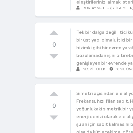
eleştirilerinizi almak ister
BURTAY MUTLU (SHIBUMI-TR
Tek bir dalga değil. İtici 
bir üst yapı olmalı. İtici b
0
bizimki gibi bir evren yar
bozulamadan işini bitirebil
genişleyen bir evrende yaşı
NECMI TÜFEK
10 YIL ÖN
Simetri açısından ele alıyo
Frekansı, hızı filan sabit. 
0
yoğunlukaki simetrik bir y
enerji denizi olarak ele al
şu an için sabit kalmasını 
olsa da kütleçekime, göreli