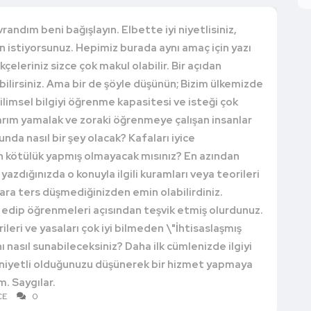
randım beni bağışlayın. Elbette iyi niyetlisiniz,
un istiyorsunuz. Hepimiz burada aynı amaç için yazı
çeleriniz sizce çok makul olabilir. Bir açıdan
abilirsiniz. Ama bir de şöyle düşünün; Bizim ülkemizde
bilimsel bilgiyi öğrenme kapasitesi ve isteği çok
yarım yamalak ve zoraki öğrenmeye çalışan insanlar
unda nasıl bir şey olacak? Kafaları iyice
 kötülük yapmış olmayacak mısınız? En azından
 yazdığınızda o konuyla ilgili kuramları veya teorileri
ara ters düşmediğinizden emin olabilirdiniz.
k edip öğrenmeleri açısından teşvik etmiş olurdunuz.
ileri ve yasaları çok iyi bilmeden \"İhtisaslaşmış
ını nasıl sunabileceksiniz? Daha ilk cümlenizde ilgiyi
i niyetli olduğunuzu düşünerek bir hizmet yapmaya
m. Saygılar.
CE
0