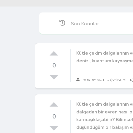
Son Konular
Kütle çekim dalgalarının v
denizi, kuantum kaynaşma
0
BURTAY MUTLU (SHIBUMI-TR
Kütle çekim dalgalarının va
dalgadan bir evren nasıl ol
0
karmaşıklaşabilir? Bilimse
düşündüğüm bir bakışım var