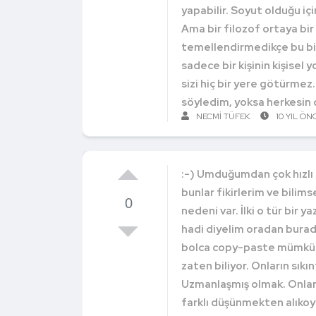
yapabilir. Soyut olduğu i
Ama bir filozof ortaya bir
temellendirmedikçe bu bil
sadece bir kişinin kişise
sizi hiç bir yere götürmez.
söyledim, yoksa herkesin 
NECMI TÜFEK
10 YIL ÖN
:-) Umduğumdan çok hızlı o
bunlar fikirlerim ve bilims
0
nedeni var. İlki o tür bir y
hadi diyelim oradan burad
bolca copy-paste mümkün.
zaten biliyor. Onların sıkın
Uzmanlaşmış olmak. Onların
farklı düşünmekten alıkoya