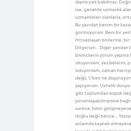
dışına pek bakılmaz. Doğru
ise, genelde uzmanlık alanl
uzmanlıkları olanlarla, or
Bu yazıdan benim bir kaza
görmüyorum. Beni bir ye
ihtisaslaşan birilerine, 
Diliyorum... Diğer yandan 
bilimcilerin yorum yapma 
okuyorsam, yazdıklarını, p
ödüyorsam, zaman harcıyo
değil, \"ben ne düşünüyoru
yapıyorum. Üstelik dünya 
gibi toplumdan kopuk değil
yorumlayabilmesine bağlıy
sürece, bilim gelişmeyecek
doğru değil bence... Yazıyı
anlamda kaynak olmayacak 