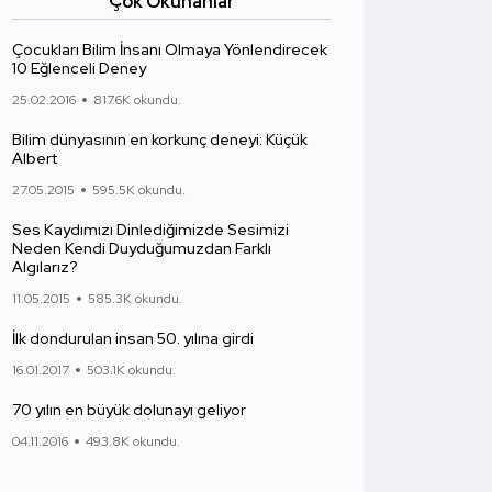
Çok Okunanlar
Çocukları Bilim İnsanı Olmaya Yönlendirecek
10 Eğlenceli Deney
25.02.2016
817.6K okundu.
Bilim dünyasının en korkunç deneyi: Küçük
Albert
27.05.2015
595.5K okundu.
Ses Kaydımızı Dinlediğimizde Sesimizi
Neden Kendi Duyduğumuzdan Farklı
Algılarız?
11.05.2015
585.3K okundu.
İlk dondurulan insan 50. yılına girdi
16.01.2017
503.1K okundu.
70 yılın en büyük dolunayı geliyor
04.11.2016
493.8K okundu.