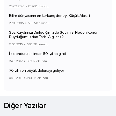
25.02.2016
817.6K okundu.
Bilim dünyasının en korkunç deneyi: Küçük Albert
27.05.2015
595.5K okundu.
Ses Kaydımızı Dinlediğimizde Sesimizi Neden Kendi
Duyduğumuzdan Farklı Algılarız?
11.05.2015
585.3K okundu.
İlk dondurulan insan 50. yılına girdi
16.01.2017
503.1K okundu.
70 yılın en büyük dolunayı geliyor
04.11.2016
493.8K okundu.
Diğer Yazılar