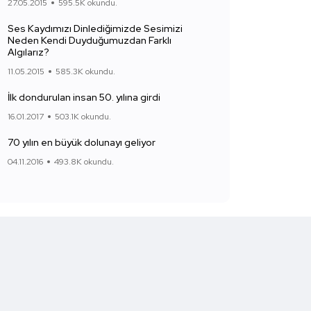
27.05.2015
595.5K okundu.
Ses Kaydımızı Dinlediğimizde Sesimizi
Neden Kendi Duyduğumuzdan Farklı
Algılarız?
11.05.2015
585.3K okundu.
İlk dondurulan insan 50. yılına girdi
16.01.2017
503.1K okundu.
70 yılın en büyük dolunayı geliyor
04.11.2016
493.8K okundu.