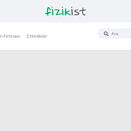
n Fırtınası
Etkinlikler