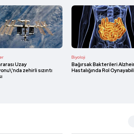
er
Biyoloji
ararası Uzay
Bağırsak Bakterileri Alzhe
onu\'nda zehirli sızıntı
Hastalığında Rol Oynayabil
sı