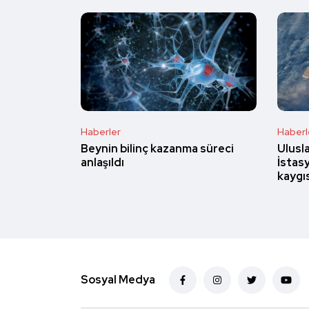
Haberler
Haberl
Beynin bilinç kazanma süreci
Ulusl
anlaşıldı
İstasy
kaygı
Sosyal Medya