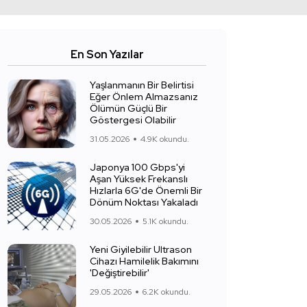
En Son Yazılar
Yaşlanmanın Bir Belirtisi
Eğer Önlem Almazsanız
Ölümün Güçlü Bir
Göstergesi Olabilir
31.05.2026
4.9K okundu.
Japonya 100 Gbps'yi
Aşan Yüksek Frekanslı
Hızlarla 6G'de Önemli Bir
Dönüm Noktası Yakaladı
30.05.2026
5.1K okundu.
Yeni Giyilebilir Ultrason
Cihazı Hamilelik Bakımını
'Değiştirebilir'
29.05.2026
6.2K okundu.