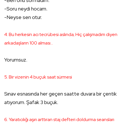
-Ben onu sormadım.
-Soru neydi hocam.
-Neyse sen otur.
4. Bu herkesin acı tecrübesi aslında; Hiç çalışmadım diyen
arkadaşların 100 alması...
Yorumsuz.
5. Bir vizenin 4 buçuk saat sürmesi
Sınav esnasında her geçen saatte duvara bir çentik
atıyorum. Şafak 3 buçuk.
6. Yaratıcılığı aşırı arttıran staj defteri doldurma seansları