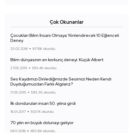
Çok Okunanlar
Çocukları Bilim İnsanı Olmaya Yönlendirecek 10 Eğlenceli
Deney
25.02.2016
817.6K okundu.
Bilim dünyasının en korkunç deneyi: Küçük Albert
27.05.2015
595.4K okundu.
Ses Kaydımızı Dinlediğimizde Sesimizi Neden Kendi
Duyduğumuzdan Farklı Algılarız?
11.05.2015
585.3K okundu.
İlk dondurulan insan 50. yılına girdi
16.01.2017
503.1K okundu.
70 yılın en büyük dolunayı geliyor
04.11.2016
493.8K okundu.