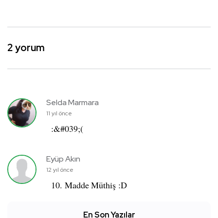
2 yorum
Selda Marmara
11 yıl önce
:&#039;(
Eyüp Akın
12 yıl önce
10. Madde Müthiş :D
En Son Yazılar