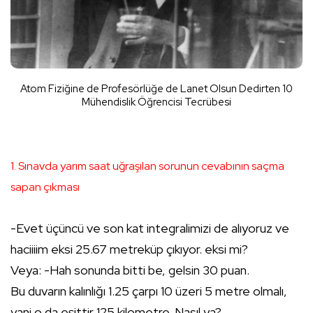
Atom Fiziğine de Profesörlüğe de Lanet Olsun Dedirten 10
Mühendislik Öğrencisi Tecrübesi
1. Sınavda yarım saat uğraşılan sorunun cevabının saçma
sapan çıkması
-Evet üçüncü ve son kat integralimizi de alıyoruz ve
haciiiim eksi 25.67 metreküp çıkıyor. eksi mi?
Veya: -Hah sonunda bitti be, gelsin 30 puan.
Bu duvarın kalınlığı 1.25 çarpı 10 üzeri 5 metre olmalı,
yani o da eşittir 125 kilometre. Nasıl ya?