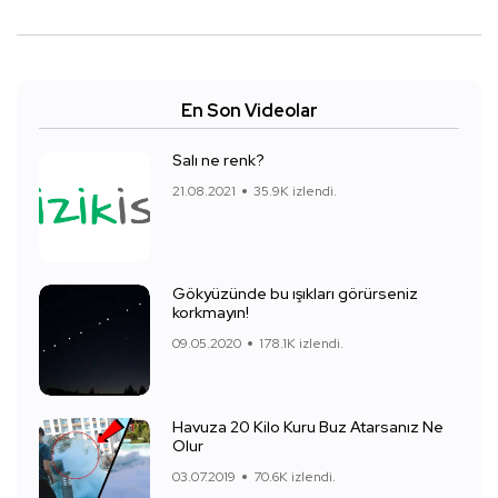
En Son Videolar
Salı ne renk?
21.08.2021
35.9K izlendi.
Gökyüzünde bu ışıkları görürseniz
korkmayın!
09.05.2020
178.1K izlendi.
Havuza 20 Kilo Kuru Buz Atarsanız Ne
Olur
03.07.2019
70.6K izlendi.