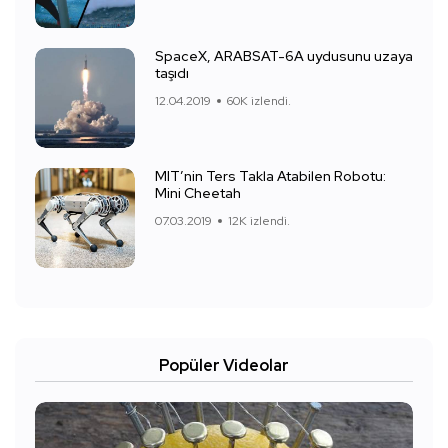
SpaceX, ARABSAT-6A uydusunu uzaya
taşıdı
12.04.2019
60K izlendi.
MIT’nin Ters Takla Atabilen Robotu:
Mini Cheetah
07.03.2019
12K izlendi.
Popüler Videolar