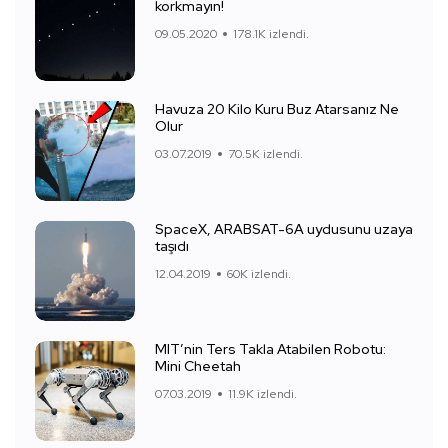
korkmayın!
09.05.2020
178.1K izlendi.
Havuza 20 Kilo Kuru Buz Atarsanız Ne
Olur
03.07.2019
70.5K izlendi.
SpaceX, ARABSAT-6A uydusunu uzaya
taşıdı
12.04.2019
60K izlendi.
MIT’nin Ters Takla Atabilen Robotu:
Mini Cheetah
07.03.2019
11.9K izlendi.