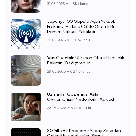
31.05.2026
4.8K okundu.
Japonya 100 Gbps'yi Aşan Yüksek
Frekanslı Hızlarla 6G'de Önemli Bir
Dönüm Noktası Yakaladı
30.05.2026
5.1K okundu.
Yeni Giyilebilir Ultrason Cihazı Hamilelik
Bakımını 'Değiştirebilir'
29.05.2026
6.2K okundu.
Uzmanlar Gözlerinizi Asla
Ovmamanızın Nedenlerini Açıkladı
28.05.2026
5.7K okundu.
80 Yıllık Bir Probleme Yapay Zekadan
Gelen Matematikçileri Şaşırttı