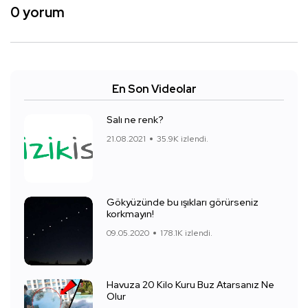
0 yorum
En Son Videolar
Salı ne renk?
21.08.2021
35.9K izlendi.
Gökyüzünde bu ışıkları görürseniz
korkmayın!
09.05.2020
178.1K izlendi.
Havuza 20 Kilo Kuru Buz Atarsanız Ne
Olur