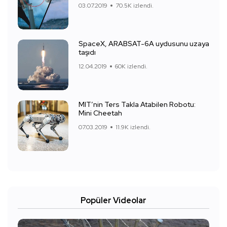
03.07.2019
70.5K izlendi.
SpaceX, ARABSAT-6A uydusunu uzaya
taşıdı
12.04.2019
60K izlendi.
MIT’nin Ters Takla Atabilen Robotu:
Mini Cheetah
07.03.2019
11.9K izlendi.
Popüler Videolar