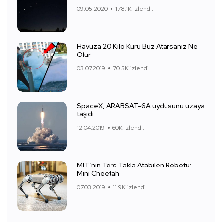
09.05.2020
178.1K izlendi.
Havuza 20 Kilo Kuru Buz Atarsanız Ne
Olur
03.07.2019
70.5K izlendi.
SpaceX, ARABSAT-6A uydusunu uzaya
taşıdı
12.04.2019
60K izlendi.
MIT’nin Ters Takla Atabilen Robotu:
Mini Cheetah
07.03.2019
11.9K izlendi.