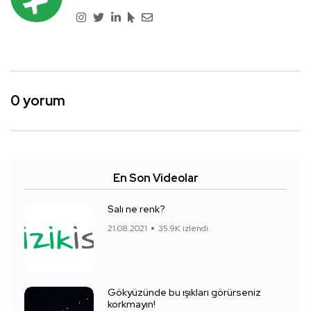
0 yorum
En Son Videolar
Salı ne renk?
21.08.2021
35.9K izlendi.
Gökyüzünde bu ışıkları görürseniz
korkmayın!