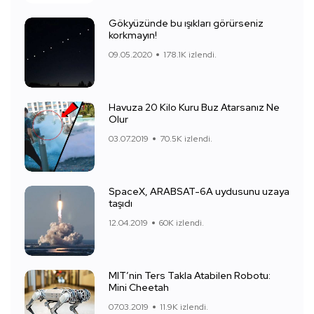
Gökyüzünde bu ışıkları görürseniz
korkmayın!
09.05.2020
178.1K izlendi.
Havuza 20 Kilo Kuru Buz Atarsanız Ne
Olur
03.07.2019
70.5K izlendi.
SpaceX, ARABSAT-6A uydusunu uzaya
taşıdı
12.04.2019
60K izlendi.
MIT’nin Ters Takla Atabilen Robotu:
Mini Cheetah
07.03.2019
11.9K izlendi.