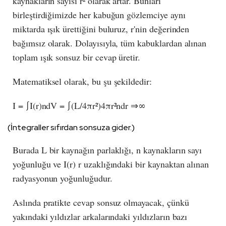
kaynakların sayısı r² olarak artar. Bunları
birleştirdiğimizde her kabuğun gözlemciye aynı
miktarda ışık ürettiğini buluruz, r'nin değerinden
bağımsız olarak. Dolayısıyla, tüm kabuklardan alınan
toplam ışık sonsuz bir cevap üretir.
Matematiksel olarak, bu şu şekildedir:
I = ∫I(r)ndV = ∫(L/4πr²)4πr²ndr ⇒∞
(İntegraller sıfırdan sonsuza gider.)
Burada L bir kaynağın parlaklığı, n kaynakların sayı
yoğunluğu ve I(r) r uzaklığındaki bir kaynaktan alınan
radyasyonun yoğunluğudur.
Aslında pratikte cevap sonsuz olmayacak, çünkü
yakındaki yıldızlar arkalarındaki yıldızların bazı