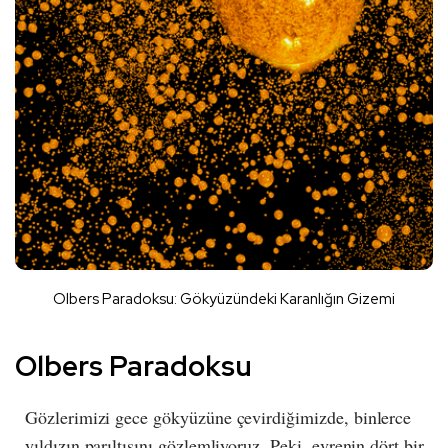
Olbers Paradoksu: Gökyüzündeki Karanlığın Gizemi
Olbers Paradoksu
Gözlerimizi gece gökyüzüne çevirdiğimizde, binlerce
yıldızın parıltısını gözlemliyoruz. Peki, evrenin dört bir