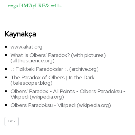
v=gxJ4M7tyLRE&t=41s
Kaynakça
www.akat.org
What Is Olbers' Paradox? (with pictures)
(allthescience.org)
. : Fizikteki Paradokslar : . (archive.org)
The Paradox of Olbers | In the Dark
(telescoper.blog)
Olbers' Paradox - All Points - Olbers Paradoksu -
Vikipedi (wikipedia.org)
Olbers Paradoksu - Vikipedi (wikipedia.org)
Fizik