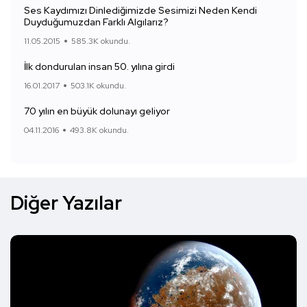
Ses Kaydımızı Dinlediğimizde Sesimizi Neden Kendi
Duyduğumuzdan Farklı Algılarız?
11.05.2015
585.3K okundu.
İlk dondurulan insan 50. yılına girdi
16.01.2017
503.1K okundu.
70 yılın en büyük dolunayı geliyor
04.11.2016
493.8K okundu.
Diğer Yazılar