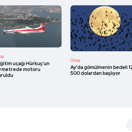
ji
Uzay
eğitim uçağı Hürkuş’un
Ay'da gömülmenin bedeli 12
 metrede motoru
500 dolardan başlıyor
ruldu