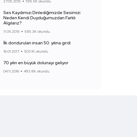
27.05.2015
595.5K okundu.
Ses Kaydımızı Dinlediğimizde Sesimizi
Neden Kendi Duyduğumuzdan Farklı
Algılarız?
11.05.2015
585.3K okundu.
İlk dondurulan insan 50. yılına girdi
16.01.2017
503.1K okundu.
70 yılın en büyük dolunayı geliyor
04.11.2016
493.8K okundu.