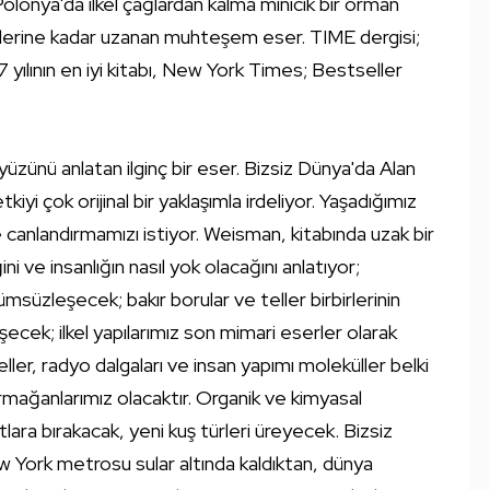
lonya'da ilkel çağlardan kalma minicik bir orman
öylerine kadar uzanan muhteşem eser. TIME dergisi;
 yılının en iyi kitabı, New York Times; Bestseller
yüzünü anlatan ilginç bir eser. Bizsiz Dünya'da Alan
yi çok orijinal bir yaklaşımla irdeliyor. Yaşadığımız
canlandırmamızı istiyor. Weisman, kitabında uzak bir
i ve insanlığın nasıl yok olacağını anlatıyor;
ümsüzleşecek; bakır borular ve teller birbirlerinin
şecek; ilkel yapılarımız son mimari eserler olarak
ler, radyo dalgaları ve insan yapımı moleküller belki
ağanlarımız olacaktır. Organik ve kimyasal
tlara bırakacak, yeni kuş türleri üreyecek. Bizsiz
w York metrosu sular altında kaldıktan, dünya