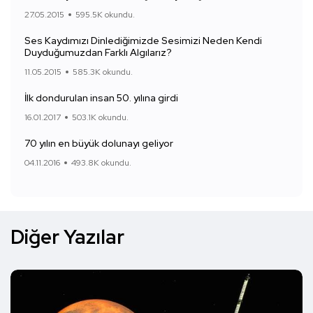
27.05.2015
595.5K okundu.
Ses Kaydımızı Dinlediğimizde Sesimizi Neden Kendi
Duyduğumuzdan Farklı Algılarız?
11.05.2015
585.3K okundu.
İlk dondurulan insan 50. yılına girdi
16.01.2017
503.1K okundu.
70 yılın en büyük dolunayı geliyor
04.11.2016
493.8K okundu.
Diğer Yazılar