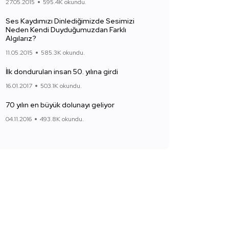
27.05.2015
595.4K okundu.
Ses Kaydımızı Dinlediğimizde Sesimizi
Neden Kendi Duyduğumuzdan Farklı
Algılarız?
11.05.2015
585.3K okundu.
İlk dondurulan insan 50. yılına girdi
16.01.2017
503.1K okundu.
70 yılın en büyük dolunayı geliyor
04.11.2016
493.8K okundu.