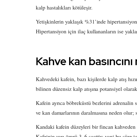
kalp hastalıkları kötüleşir.
Yetişkinlerin yaklaşık %31’inde hipertansiyon 
Hipertansiyon için ilaç kullananların ise yakla
Kahve kan basıncını n
Kahvedeki kafein, bazı kişilerde kalp atış hızı
bilinen düzensiz kalp atışına potansiyel olarak
Kafein ayrıca böbreküstü bezlerini adrenalin s
ve kan damarlarının daralmasına neden olur; s
Kandaki kafein düzeyleri bir fincan kahveden s
Kafeinin yarı ömrü 3–6 saattir; yani bu süre i