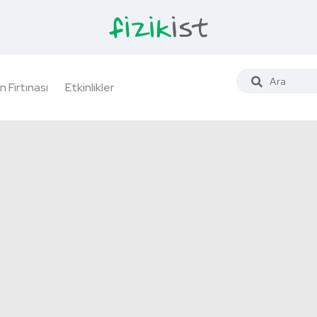
n Fırtınası
Etkinlikler