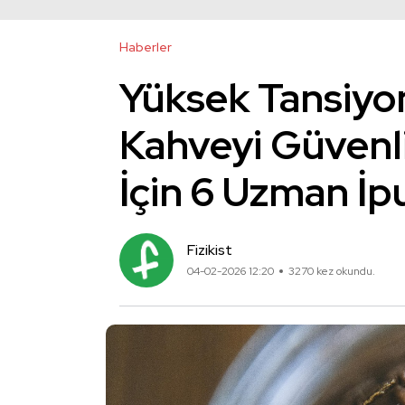
Haberler
Yüksek Tansiyo
Kahveyi Güvenli
İçin 6 Uzman İp
Fizikist
04-02-2026 12:20
3270 kez okundu.