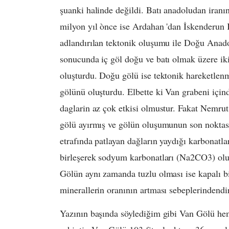
şuanki halinde değildi. Batı anadoludan iranın
milyon yıl ònce ise Ardahan 'dan İskenderun 
adlandırılan tektonik oluşumu ile Doğu Ana
sonucunda iç göl doğu ve batı olmak üzere ikiy
oluşturdu. Doğu gölü ise tektonik hareketlenme
gölünü oluşturdu. Elbette ki Van grabeni içi
daglarin az çok etkisi olmustur. Fakat Nemru
gölü ayırmış ve gölün oluşumunun son noktasın
etrafında patlayan dağların yaydığı karbonatl
birleşerek sodyum karbonatları (Na2CO3) oluş
Gölün aynı zamanda tuzlu olması ise kapalı b
minerallerin oranının artması sebeplerindendir
Yazının başında söylediğim gibi Van Gölü hem 