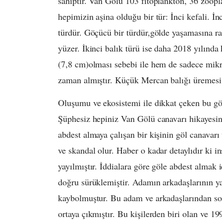
sahiptir. Van Gölü 103 fitoplankton, 36 zoopla
hepimizin aşina olduğu bir tür: İnci kefali. İ
türdür. Göçücü bir türdür,gölde yaşamasına r
yüzer. İkinci balık türü ise daha 2018 yılınd
(7,8 cm)olması sebebi ile hem de sadece mikro
zaman almıştır. Küçük Mercan balığı üremesi d
Oluşumu ve ekosistemi ile dikkat çeken bu gö
Şüphesiz hepiniz Van Gölü canavarı hikayesi
abdest almaya çalışan bir kişinin göl canavarı 
ve skandal olur. Haber o kadar detaylıdır ki in
yayılmıştır. İddialara göre göle abdest almak 
doğru sürüklemiştir. Adamın arkadaşlarının y
kaybolmuştur. Bu adam ve arkadaşlarından so
ortaya çıkmıştır. Bu kişilerden biri olan ve 