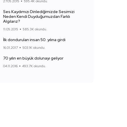
27.05.2015
595.4K okundu.
Ses Kaydımızı Dinlediğimizde Sesimizi
Neden Kendi Duyduğumuzdan Farklı
Algılarız?
11.05.2015
585.3K okundu.
İlk dondurulan insan 50. yılına girdi
16.01.2017
503.1K okundu.
70 yılın en büyük dolunayı geliyor
04.11.2016
493.7K okundu.