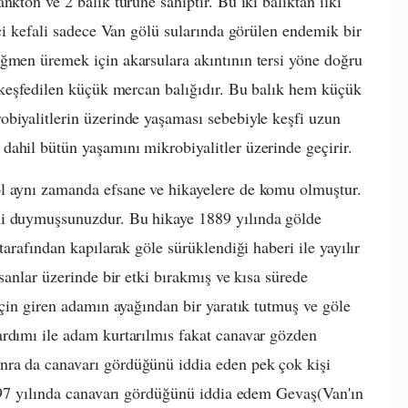
nkton ve 2 balık türüne sahiptir. Bu iki balıktan ilki
nci kefali sadece Van gölü sularında görülen endemik bir
ağmen üremek için akarsulara akıntının tersi yöne doğru
a keşfedilen küçük mercan balığıdır. Bu balık hem küçük
biyalitlerin üzerinde yaşaması sebebiyle keşfi uzun
ahil bütün yaşamını mikrobiyalitler üzerinde geçirir.
l aynı zamanda efsane ve hikayelere de komu olmuştur.
ni duymuşsunuzdur. Bu hikaye 1889 yılında gölde
tarafından kapılarak göle sürüklendiği haberi ile yayılır
sanlar üzerinde bir etki bırakmış ve kısa sürede
için giren adamın ayağından bir yaratık tutmuş ve göle
ardımı ile adam kurtarılmıs fakat canavar gözden
nra da canavarı gördüğünü iddia eden pek çok kişi
1997 yılında canavarı gördüğünü iddia edem Gevaş(Van'ın