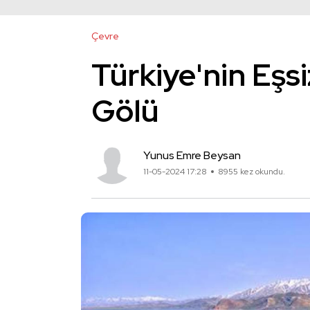
Çevre
Türkiye'nin Eşs
Gölü
Yunus Emre Beysan
11-05-2024 17:28
8955 kez okundu.