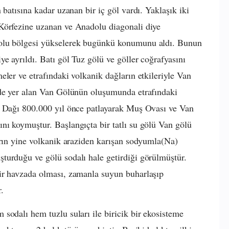
 batısına kadar uzanan bir iç göl vardı. Yaklaşık iki
Körfezine uzanan ve Anadolu diagonali diye
dolu bölgesi yükselerek bugünkü konumunu aldı. Bunun
e ayrıldı. Batı göl Tuz gölü ve göller coğrafyasını
ler ve etrafındaki volkanik dağların etkileriyle Van
nde yer alan Van Gölünün oluşumunda etrafındaki
t Dağı 800.000 yıl önce patlayarak Muş Ovası ve Van
ı koymuştur. Başlangıçta bir tatlı su gölü Van gölü
arın yine volkanik araziden karışan sodyumla(Na)
turduğu ve gölü sodalı hale getirdiği görülmüştür.
ir havzada olması, zamanla suyun buharlaşıp
.
sodalı hem tuzlu suları ile biricik bir ekosisteme