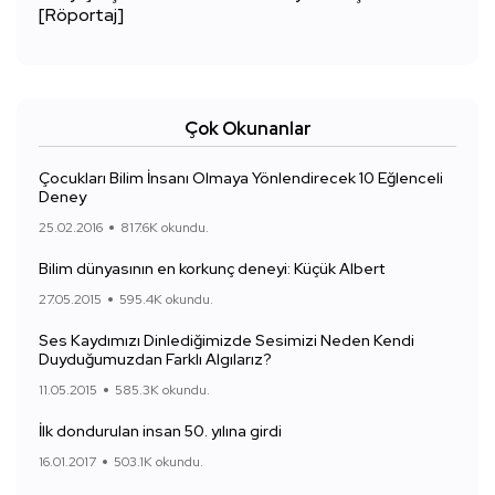
[Röportaj]
Çok Okunanlar
Çocukları Bilim İnsanı Olmaya Yönlendirecek 10 Eğlenceli
Deney
25.02.2016
817.6K okundu.
Bilim dünyasının en korkunç deneyi: Küçük Albert
27.05.2015
595.4K okundu.
Ses Kaydımızı Dinlediğimizde Sesimizi Neden Kendi
Duyduğumuzdan Farklı Algılarız?
11.05.2015
585.3K okundu.
İlk dondurulan insan 50. yılına girdi
16.01.2017
503.1K okundu.