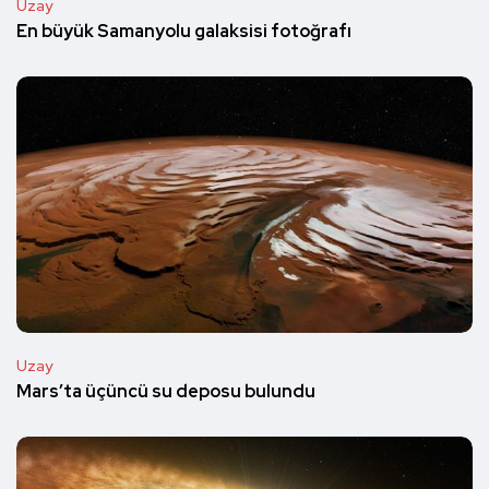
Uzay
En büyük Samanyolu galaksisi fotoğrafı
Uzay
Mars’ta üçüncü su deposu bulundu