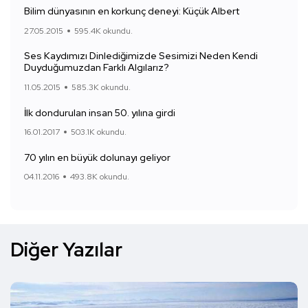
Bilim dünyasının en korkunç deneyi: Küçük Albert
27.05.2015
595.4K okundu.
Ses Kaydımızı Dinlediğimizde Sesimizi Neden Kendi
Duyduğumuzdan Farklı Algılarız?
11.05.2015
585.3K okundu.
İlk dondurulan insan 50. yılına girdi
16.01.2017
503.1K okundu.
70 yılın en büyük dolunayı geliyor
04.11.2016
493.8K okundu.
Diğer Yazılar