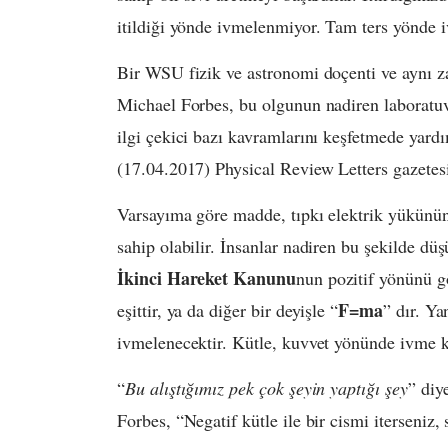
itildiği yönde ivmelenmiyor. Tam ters yönde 
Bir WSU fizik ve astronomi doçenti ve aynı 
Michael Forbes, bu olgunun nadiren laboratuv
ilgi çekici bazı kavramlarını keşfetmede yard
(17.04.2017) Physical Review Letters gazetesi
Varsayıma göre madde, tıpkı elektrik yükünün p
sahip olabilir. İnsanlar nadiren bu şekilde dü
İkinci Hareket Kanunu
nun pozitif yönünü g
F=ma
eşittir, ya da diğer bir deyişle “
” dır. Ya
ivmelenecektir. Kütle, kuvvet yönünde ivme k
“
Bu alıştığımız pek çok şeyin yaptığı şey
” diy
Forbes, “Negatif kütle ile bir cismi iterseniz,