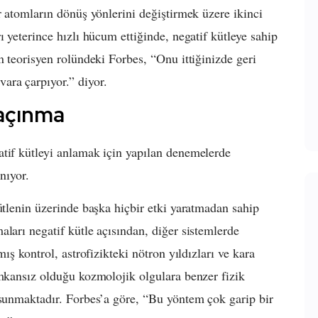
r atomların dönüş yönlerini değiştirmek üzere ikinci
ı yeterince hızlı hücum ettiğinde, negatif kütleye sahip
n teorisyen rolündeki Forbes, “Onu ittiğinizde geri
ara çarpıyor.” diyor.
kaçınma
atif kütleyi anlamak için yapılan denemelerde
ınıyor.
ütlenin üzerinde başka hiçbir etki yaratmadan sahip
ları negatif kütle açısından, diğer sistemlerde
mış kontrol, astrofizikteki nötron yıldızları ve kara
imkansız olduğu kozmolojik olgulara benzer fizik
 sunmaktadır. Forbes’a göre, “Bu yöntem çok garip bir