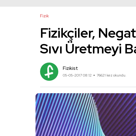
Fizik
Fizikçiler, Nega
Sıvı Üretmeyi B
Fizikist
05-05-2017 08:12
76621 kez okundu.