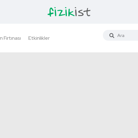
n Fırtınası
Etkinlikler