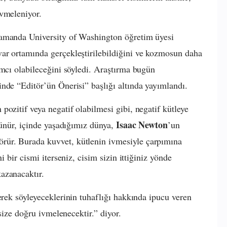
ivmeleniyor.
zamanda University of Washington öğretim üyesi
ar ortamında gerçekleştirilebildiğini ve kozmosun daha
ımcı olabileceğini söyledi. Araştırma bugün
nde “Editör’ün Önerisi” başlığı altında yayımlandı.
ozitif veya negatif olabilmesi gibi, negatif kütleye
Isaac Newton
şünür, içinde yaşadığımız dünya,
’un
örür. Burada kuvvet, kütlenin ivmesiyle çarpımına
ni bir cismi iterseniz, cisim sizin ittiğiniz yönde
azanacaktır.
erek söyleyeceklerinin tuhaflığı hakkında ipucu veren
 size doğru ivmelenecektir.” diyor.