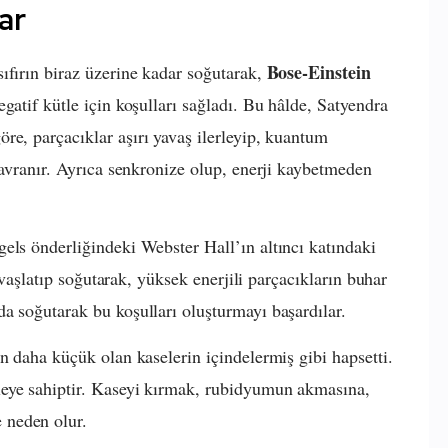
ar
Bose-Einstein
ıfırın biraz üzerine kadar soğutarak,
egatif kütle için koşulları sağladı. Bu hâlde, Satyendra
re, parçacıklar aşırı yavaş ilerleyip, kuantum
davranır. Ayrıca senkronize olup, enerji kaybetmeden
.
els önderliğindeki Webster Hall’ın altıncı katındaki
yavaşlatıp soğutarak, yüksek enerjili parçacıkların buhar
a soğutarak bu koşulları oluşturmayı başardılar.
n daha küçük olan kaselerin içindelermiş gibi hapsetti.
leye sahiptir. Kaseyi kırmak, rubidyumun akmasına,
 neden olur.