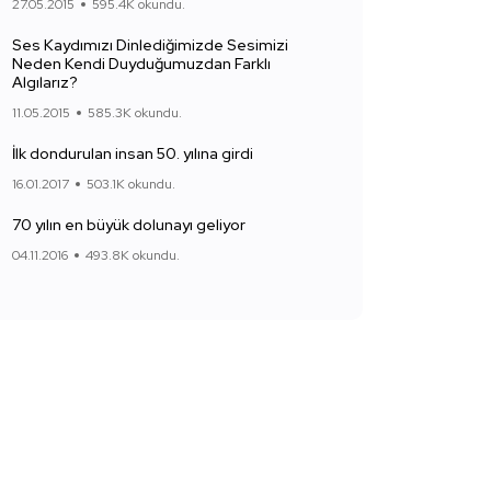
27.05.2015
595.4K okundu.
Ses Kaydımızı Dinlediğimizde Sesimizi
Neden Kendi Duyduğumuzdan Farklı
Algılarız?
11.05.2015
585.3K okundu.
İlk dondurulan insan 50. yılına girdi
16.01.2017
503.1K okundu.
70 yılın en büyük dolunayı geliyor
04.11.2016
493.8K okundu.