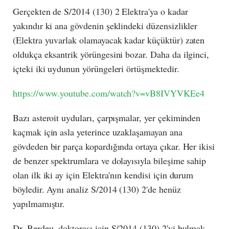
Gerçekten de S/2014 (130) 2 Elektra'ya o kadar
yakındır ki ana gövdenin şeklindeki düzensizlikler
(Elektra yuvarlak olamayacak kadar küçüktür) zaten
oldukça eksantrik yörüngesini bozar. Daha da ilginci,
içteki iki uydunun yörüngeleri örtüşmektedir.
https://www.youtube.com/watch?v=vB8IVYVKEe4
Bazı asteroit uyduları, çarpışmalar, yer çekiminden
kaçmak için asla yeterince uzaklaşamayan ana
gövdeden bir parça kopardığında ortaya çıkar. Her ikisi
de benzer spektrumlara ve dolayısıyla bileşime sahip
olan ilk iki ay için Elektra'nın kendisi için durum
böyledir. Aynı analiz S/2014 (130) 2'de henüz
yapılmamıştır.
Dr. Berdeu, doktorası için S/2014 (130) 2'yi bulmak