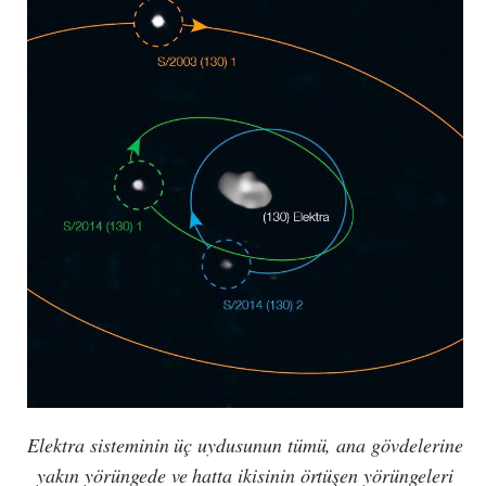
Elektra sisteminin üç uydusunun tümü, ana gövdelerine
yakın yörüngede ve hatta ikisinin örtüşen yörüngeleri