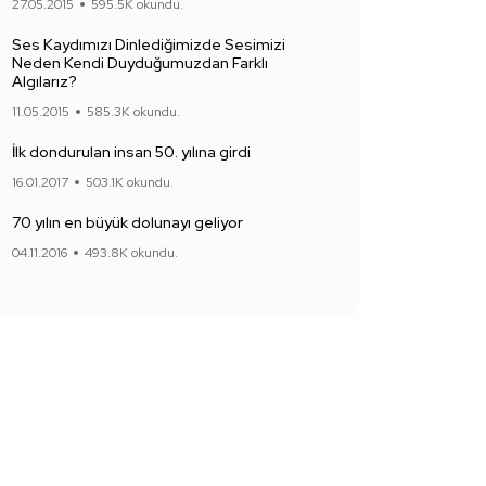
27.05.2015
595.5K okundu.
Ses Kaydımızı Dinlediğimizde Sesimizi
Neden Kendi Duyduğumuzdan Farklı
Algılarız?
11.05.2015
585.3K okundu.
İlk dondurulan insan 50. yılına girdi
16.01.2017
503.1K okundu.
70 yılın en büyük dolunayı geliyor
04.11.2016
493.8K okundu.