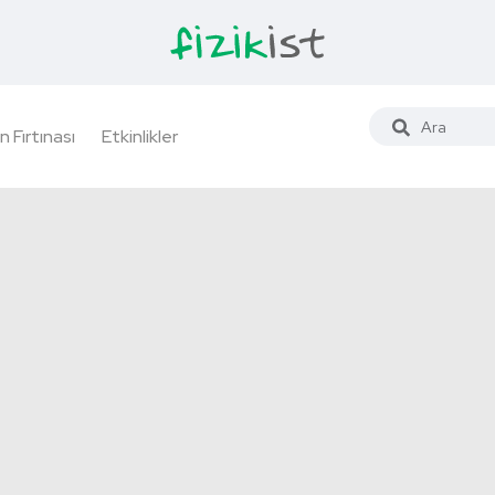
n Fırtınası
Etkinlikler