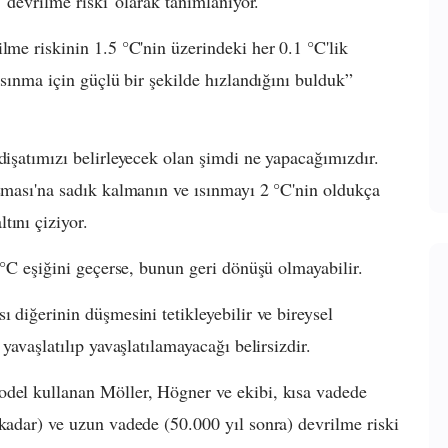
 'devrilme riski' olarak tanımlanıyor.
lme riskinin 1.5 °C'nin üzerindeki her 0.1 °C'lik
 ısınma için güçlü bir şekilde hızlandığını bulduk”
dişatımızı belirleyecek olan şimdi ne yapacağımızdır.
aşması'na sadık kalmanın ve ısınmayı 2 °C'nin oldukça
tını çiziyor.
5 °C eşiğini geçerse, bunun geri dönüşü olmayabilir.
ı diğerinin düşmesini tetikleyebilir ve bireysel
 yavaşlatılıp yavaşlatılamayacağı belirsizdir.
odel kullanan Möller, Högner ve ekibi, kısa vadede
 kadar) ve uzun vadede (50.000 yıl sonra) devrilme riski