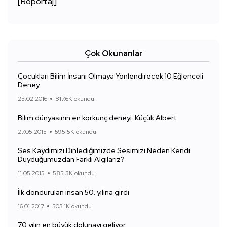
[Röportaj]
Çok Okunanlar
Çocukları Bilim İnsanı Olmaya Yönlendirecek 10 Eğlenceli
Deney
25.02.2016
817.6K okundu.
Bilim dünyasının en korkunç deneyi: Küçük Albert
27.05.2015
595.5K okundu.
Ses Kaydımızı Dinlediğimizde Sesimizi Neden Kendi
Duyduğumuzdan Farklı Algılarız?
11.05.2015
585.3K okundu.
İlk dondurulan insan 50. yılına girdi
16.01.2017
503.1K okundu.
70 yılın en büyük dolunayı geliyor